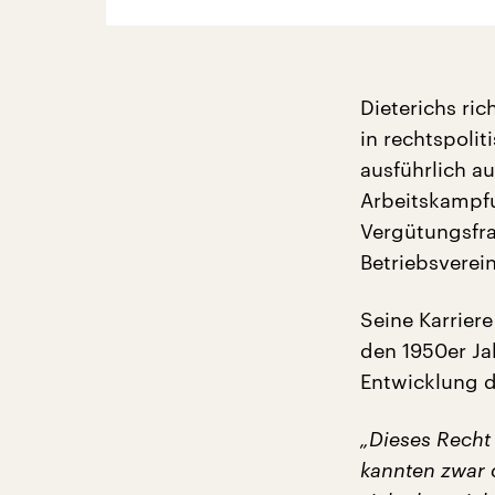
Dieterichs ri
in rechtspolit
ausführlich au
Arbeitskampfu
Vergütungsfr
Betriebsverei
Seine Karriere
den 1950er Ja
Entwicklung d
„Dieses Recht
kannten zwar 