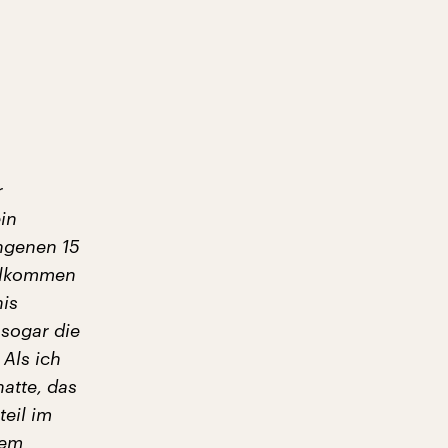
r
in
ngenen 15
ollkommen
is
 sogar die
 Als ich
atte, das
teil im
nem