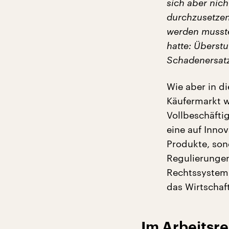
sich aber nic
durchzusetzen
werden musste
hatte: Überst
Schadenersatz
Wie aber in d
Käufermarkt w
Vollbeschäfti
eine auf Innov
Produkte, so
Regulierungen
Rechtssystem 
das Wirtschaf
Im Arbeitsre