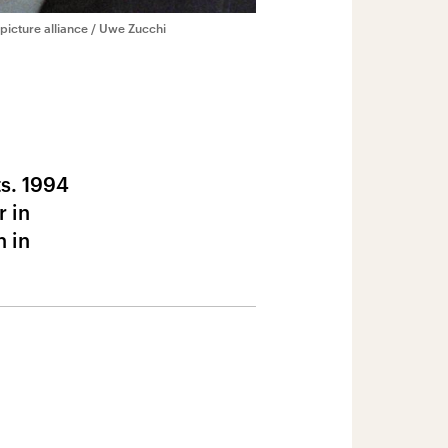
picture alliance / Uwe Zucchi
s. 1994
r in
h in