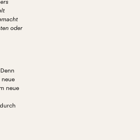
bers
lt
gemacht
sten oder
. Denn
n neue
um neue
 durch