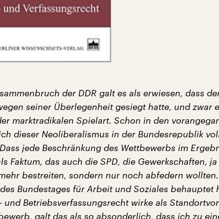
ammenbruch der DDR galt es als erwiesen, dass de
wegen seiner Überlegenheit gesiegt hatte, und zwar e
der marktradikalen Spielart. Schon in den vorangega
sich dieser Neoliberalismus in der Bundesrepublik v
 Dass jede Beschränkung des Wettbewerbs im Ergebn
als Faktum, das auch die SPD, die Gewerkschaften, ja
mehr bestreiten, sondern nur noch abfedern wollten.
des Bundestages für Arbeit und Soziales behauptet h
- und Betriebsverfassungsrecht wirke als Standortvor
bewerb, galt das als so absonderlich, dass ich zu ei