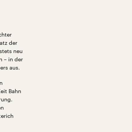
chter
atz der
stets neu
 – in der
ers aus.
n
Zeit Bahn
rung.
en
terich