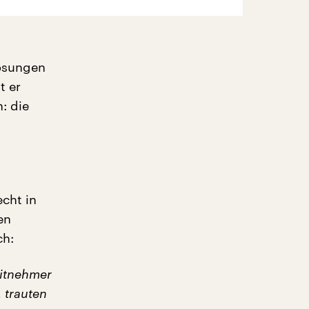
Lösungen
t er
: die
echt in
en
ch:
eitnehmer
 trauten