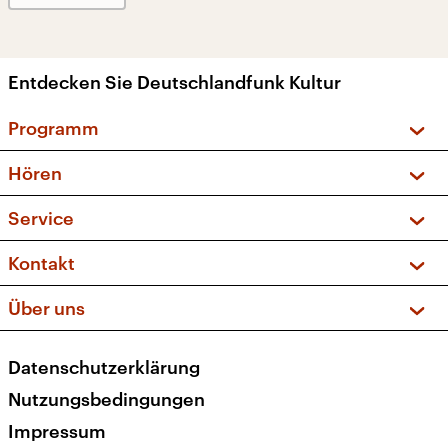
Entdecken Sie Deutschlandfunk Kultur
Programm
Vorschau und Rückschau
Hören
Sendungen und Podcasts
Livestream
Service
Musikliste
Frequenzen (UKW + DAB+)
FAQ
Kontakt
Kakadu – Das Kinderprogramm
Apps
Archiv
Hörerservice
Über uns
Newsletter
Social Media
Deutschlandradio
RSS
Datenschutzerklärung
Presse
Veranstaltungen
Nutzungsbedingungen
Karriere
Impressum
Transparenz