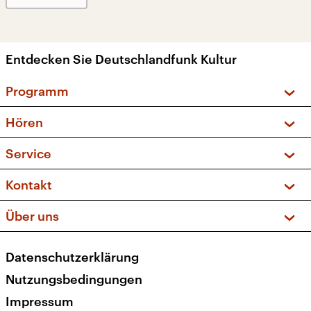
Entdecken Sie Deutschlandfunk Kultur
Programm
Vorschau und Rückschau
Hören
Sendungen und Podcasts
Livestream
Service
Musikliste
Frequenzen (UKW + DAB+)
FAQ
Kontakt
Kakadu – Das Kinderprogramm
Apps
Archiv
Hörerservice
Über uns
Newsletter
Social Media
Deutschlandradio
RSS
Datenschutzerklärung
Presse
Veranstaltungen
Nutzungsbedingungen
Karriere
Impressum
Transparenz