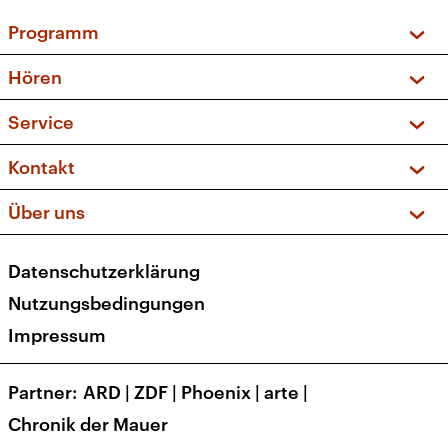
Programm
Vorschau und Rückschau
Hören
Sendungen und Podcasts
Livestream
Service
Musikliste
Frequenzen (UKW + DAB+)
FAQ
Kontakt
Kakadu – Das Kinderprogramm
Apps
Archiv
Hörerservice
Über uns
Newsletter
Social Media
Deutschlandradio
RSS
Datenschutzerklärung
Presse
Veranstaltungen
Nutzungsbedingungen
Karriere
Impressum
Transparenz
Korrekturen und Richtigstellungen
Partner
ARD
|
ZDF
|
Phoenix
|
arte
|
Barrierefreiheit
Chronik der Mauer