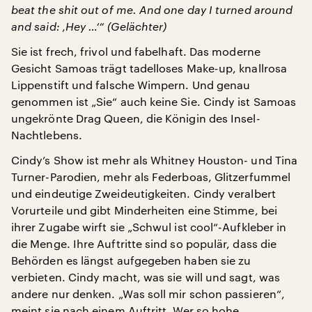
beat the shit out of me.
And one day I turned around
and said: ‚Hey …‘“ (Gelächter)
Sie ist frech, frivol und fabelhaft. Das moderne
Gesicht Samoas trägt tadelloses Make-up, knallrosa
Lippenstift und falsche Wimpern. Und genau
genommen ist „Sie“ auch keine Sie. Cindy ist Samoas
ungekrönte Drag Queen, die Königin des Insel-
Nachtlebens.
Cindy’s Show ist mehr als Whitney Houston- und Tina
Turner-Parodien, mehr als Federboas, Glitzerfummel
und eindeutige Zweideutigkeiten. Cindy veralbert
Vorurteile und gibt Minderheiten eine Stimme, bei
ihrer Zugabe wirft sie „Schwul ist cool“-Aufkleber in
die Menge. Ihre Auftritte sind so populär, dass die
Behörden es längst aufgegeben haben sie zu
verbieten. Cindy macht, was sie will und sagt, was
andere nur denken. „Was soll mir schon passieren“,
meint sie nach einem Auftritt. Wer so hohe