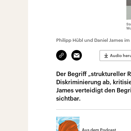
St
Wo
Philipp Hübl und Daniel James im
Link
Email
Audio her
kopieren/teilen
Der Begriff „struktureller
Diskriminierung ab, kritisi
James verteidigt den Begr
sichtbar.
Aus dem Podcast