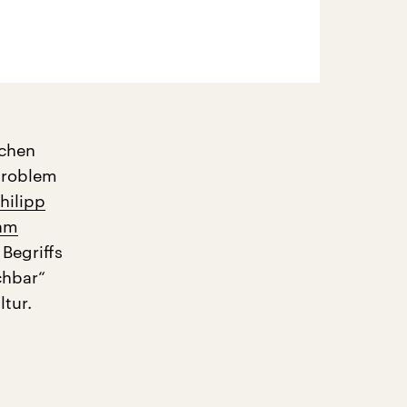
schen
 Problem
hilipp
 am
Begriffs
chbar“
tur.