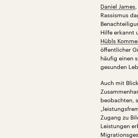
Daniel James
,
Rassismus dag
Benachteiligu
Hilfe erkannt 
Hübls Komme
öffentlicher 
häufig einen
gesunden Leb
Auch mit Blic
Zusammenhang 
beobachten, s
„leistungsfre
Zugang zu Bil
Leistungen er
Migrationsges