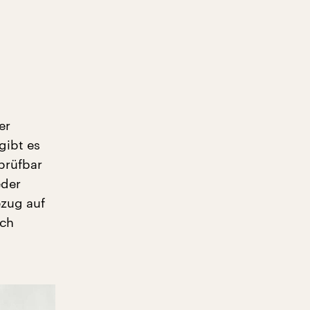
er
gibt es
rprüfbar
eder
ezug auf
ich