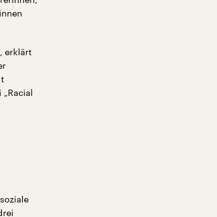
innen
 erklärt
er
gt
 „Racial
soziale
drei