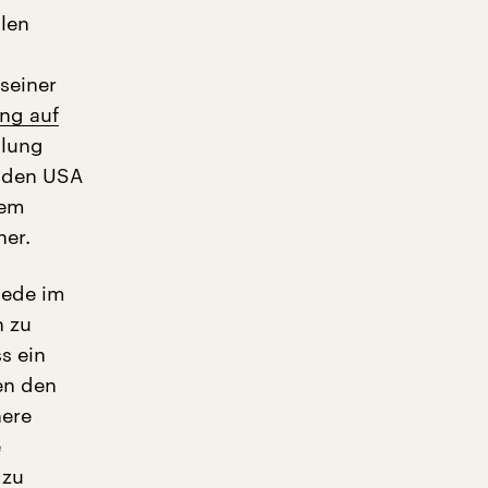
llen
seiner
ng auf
ilung
n den USA
nem
er.
iede im
n zu
s ein
en den
here
e
 zu