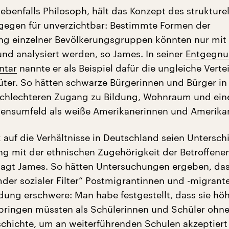
 ebenfalls Philosoph, hält das Konzept des strukture
egen für unverzichtbar: Bestimmte Formen der
ng einzelner Bevölkerungsgruppen könnten nur mit 
und analysiert werden, so James. In seiner
Entgegnu
ntar
nannte er als Beispiel dafür die ungleiche Verte
Güter. So hätten schwarze Bürgerinnen und Bürger i
 schlechteren Zugang zu Bildung, Wohnraum und ei
ensumfeld als weiße Amerikanerinnen und Amerikan
k auf die Verhältnisse in Deutschland seien Untersch
mit der ethnischen Zugehörigkeit der Betroffene
agt James. So hätten Untersuchungen ergeben, das
mder sozialer Filter“ Postmigrantinnen und -migrant
dung erschwere: Man habe festgestellt, dass sie hö
bringen müssten als Schülerinnen und Schüler ohn
chichte, um an weiterführenden Schulen akzeptiert