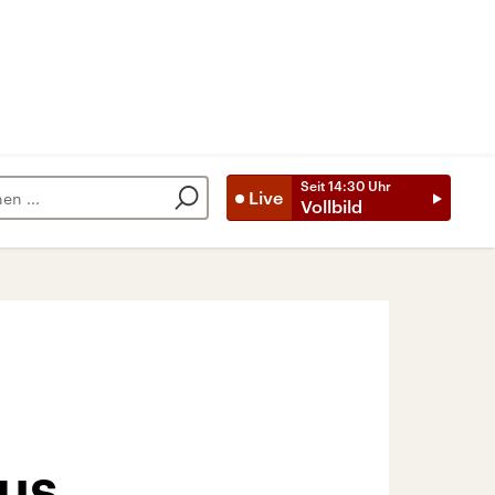
Seit
14:30
Uhr
Live
Vollbild
us