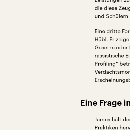
die diese Zeu
und Schülern
Eine dritte Fo
Hübl. Er zeig
Gesetze oder 
rassistische 
Profiling“ be
Verdachtsmome
Erscheinungsb
Eine Frage i
James hält de
Praktiken herv