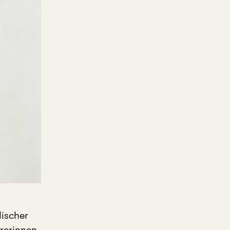
lischer
rerinnen,