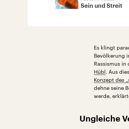
Sein und Streit
Es klingt par
Bevölkerung i
Rassismus in 
Hübl
. Aus die
Konzept des „
dehne seine B
werde, erklär
Ungleiche Ve