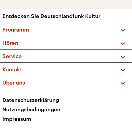
Entdecken Sie Deutschlandfunk Kultur
Programm
Vorschau und Rückschau
Hören
Sendungen und Podcasts
Livestream
Service
Musikliste
Frequenzen (UKW + DAB+)
FAQ
Kontakt
Kakadu – Das Kinderprogramm
Apps
Archiv
Hörerservice
Über uns
Newsletter
Social Media
Deutschlandradio
RSS
Datenschutzerklärung
Presse
Veranstaltungen
Nutzungsbedingungen
Karriere
Impressum
Transparenz
Korrekturen und Richtigstellungen