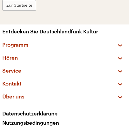
Zur Startseite
Entdecken Sie Deutschlandfunk Kultur
Programm
Vorschau und Rückschau
Hören
Sendungen und Podcasts
Livestream
Service
Musikliste
Frequenzen (UKW + DAB+)
FAQ
Kontakt
Kakadu – Das Kinderprogramm
Apps
Archiv
Hörerservice
Über uns
Newsletter
Social Media
Deutschlandradio
RSS
Datenschutzerklärung
Presse
Veranstaltungen
Nutzungsbedingungen
Karriere