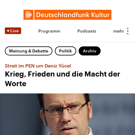
Live
Programm
Podcasts
Meinung & Debatte
Politik
Archiv
Streit im PEN um Deniz Yücel
Krieg, Frieden und die Macht der
Worte