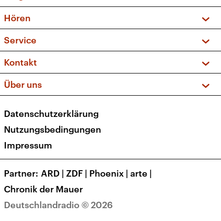
Vorschau und Rückschau
Hören
Sendungen und Podcasts
Livestream
Service
Musikliste
Frequenzen (UKW + DAB+)
FAQ
Kontakt
Kakadu – Das Kinderprogramm
Apps
Archiv
Hörerservice
Über uns
Newsletter
Social Media
Deutschlandradio
RSS
Datenschutzerklärung
Presse
Veranstaltungen
Nutzungsbedingungen
Karriere
Impressum
Transparenz
Korrekturen und Richtigstellungen
Partner
ARD
|
ZDF
|
Phoenix
|
arte
|
Barrierefreiheit
Chronik der Mauer
Deutschlandradio © 2026