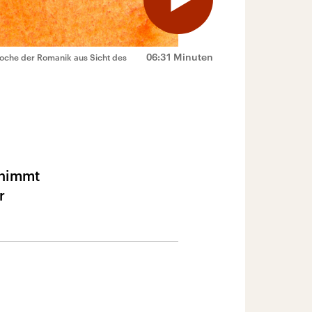
06:31 Minuten
poche der Romanik aus Sicht des
 nimmt
r