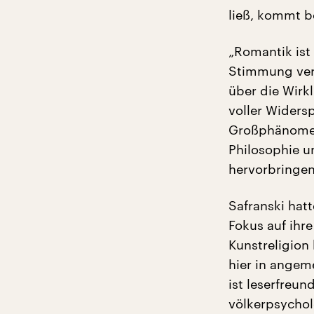
ließ, kommt 
„Romantik ist
Stimmung vers
über die Wirk
voller Widers
Großphänomen 
Philosophie u
hervorbringen
Safranski hat
Fokus auf ihr
Kunstreligion 
hier in angem
ist leserfreun
völkerpsychol