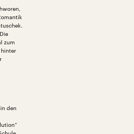
chworen,
„Romantik
atuschek.
 Die
al zum
 hinter
r
in den
lution“
Schule.