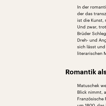
In der romant
der das trans
ist die Kunst
Und zwar, trot
Brüder Schleg
Dreh- und Ange
sich lässt un
literarischen
Romantik als
Matuschek wei
Blick nimmt, 
Französische 
um 1800, das 