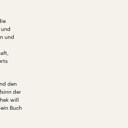
die
t und
en und
aft,
erts
und den
fsinn der
hek will
Sein Buch