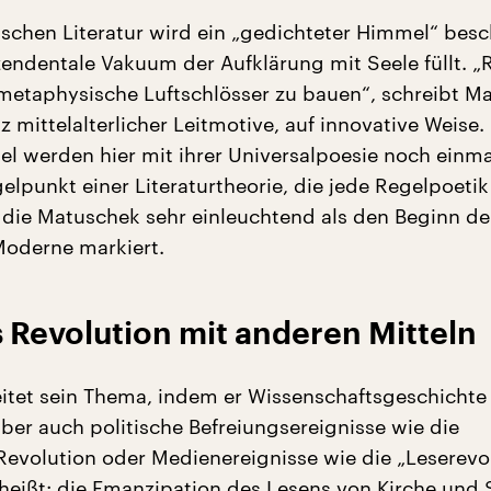
ischen Literatur wird ein „gedichteter Himmel“ bes
zendentale Vakuum der Aufklärung mit Seele füllt. 
, metaphysische Luftschlösser zu bauen“, schreibt M
z mittelalterlicher Leitmotive, auf innovative Weise.
el werden hier mit ihrer Universalpoesie noch einm
lpunkt einer Literaturtheorie, die jede Regelpoetik
d die Matuschek sehr einleuchtend als den Beginn de
 Moderne markiert.
 Revolution mit anderen Mitteln
tet sein Thema, indem er Wissenschaftsgeschichte 
aber auch politische Befreiungsereignisse wie die
Revolution oder Medienereignisse wie die „Leserevo
heißt: die Emanzipation des Lesens von Kirche und 