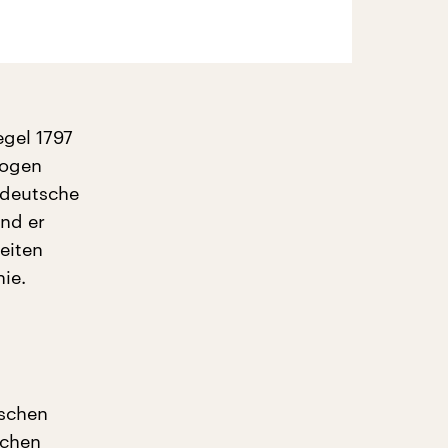
egel 1797
Bogen
e deutsche
Und er
eiten
ie.
ischen
echen