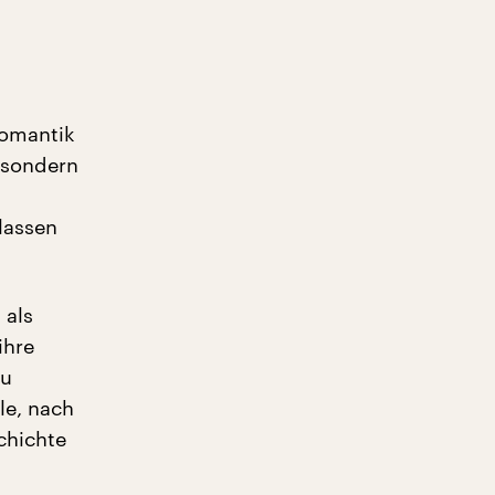
Romantik
 sondern
rlassen
 als
ihre
zu
le, nach
chichte