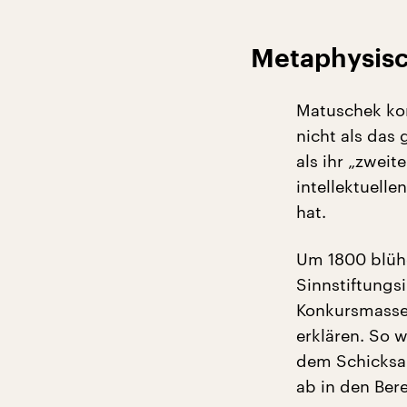
Metaphysisc
Matuschek kom
nicht als das
als ihr „zweite
intellektuelle
hat.
Um 1800 blühe
Sinnstiftungs
Konkursmasse.
erklären. So 
dem Schicksal
ab in den Ber