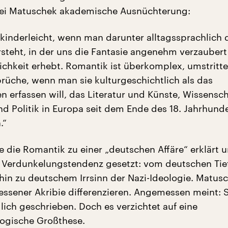
bei Matuschek akademische Ausnüchterung:
 kinderleicht, wenn man darunter alltagssprachlich 
teht, in der uns die Fantasie angenehm verzauber
lichkeit erhebt. Romantik ist überkomplex, umstritt
prüche, wenn man sie kulturgeschichtlich als das
erfassen will, das Literatur und Künste, Wissensch
nd Politik in Europa seit dem Ende des 18. Jahrhund
.“
te die Romantik zu einer „deutschen Affäre“ erklärt 
e Verdunkelungstendenz gesetzt: vom deutschen Tie
hin zu deutschem Irrsinn der Nazi-Ideologie. Matusc
essener Akribie differenzieren. Angemessen meint: 
dlich geschrieben. Doch es verzichtet auf eine
ogische Großthese.