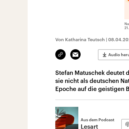
Na
21
Von Katharina Teutsch
|
08.04.20
Link
Email
Audio her
kopieren/teilen
Stefan Matuschek deutet d
sie nicht als deutschen Nat
Epoche auf die geistigen B
Aus dem Podcast
Lesart