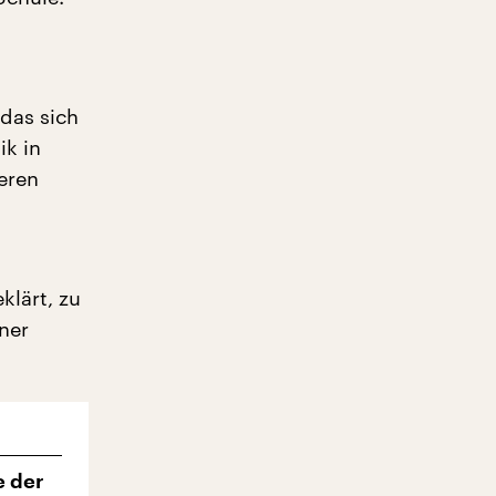
 das sich
ik in
eren
klärt, zu
ner
e der