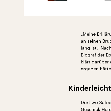
„Meine Erklär
an seinen Brud
lang ist.“ Na
Biograf der E
klärt darüber
ergeben hätte
Kinderleicht
Dort wo Safra
Geschick Herd