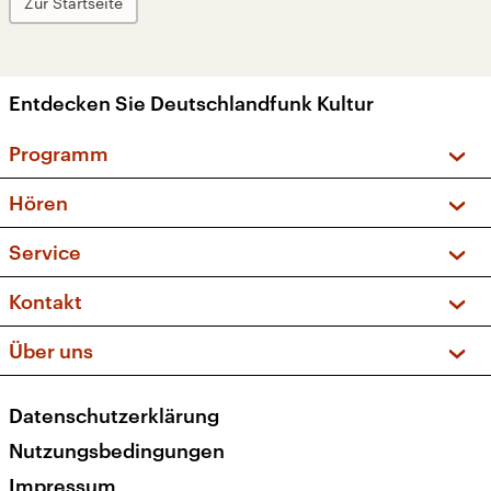
Zur Startseite
Entdecken Sie Deutschlandfunk Kultur
Programm
Vorschau und Rückschau
Hören
Sendungen und Podcasts
Livestream
Service
Musikliste
Frequenzen (UKW + DAB+)
FAQ
Kontakt
Kakadu – Das Kinderprogramm
Apps
Archiv
Hörerservice
Über uns
Newsletter
Social Media
Deutschlandradio
RSS
Datenschutzerklärung
Presse
Veranstaltungen
Nutzungsbedingungen
Karriere
Impressum