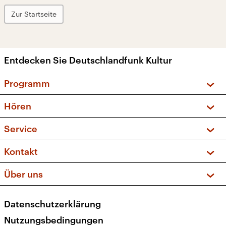
Zur Startseite
Entdecken Sie Deutschlandfunk Kultur
Programm
Vorschau und Rückschau
Hören
Sendungen und Podcasts
Livestream
Service
Musikliste
Frequenzen (UKW + DAB+)
FAQ
Kontakt
Kakadu – Das Kinderprogramm
Apps
Archiv
Hörerservice
Über uns
Newsletter
Social Media
Deutschlandradio
RSS
Datenschutzerklärung
Presse
Veranstaltungen
Nutzungsbedingungen
Karriere