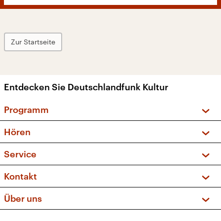
Zur Startseite
Entdecken Sie Deutschlandfunk Kultur
Programm
Vorschau und Rückschau
Hören
Sendungen und Podcasts
Livestream
Service
Musikliste
Frequenzen (UKW + DAB+)
FAQ
Kontakt
Kakadu – Das Kinderprogramm
Apps
Archiv
Hörerservice
Über uns
Newsletter
Social Media
Deutschlandradio
RSS