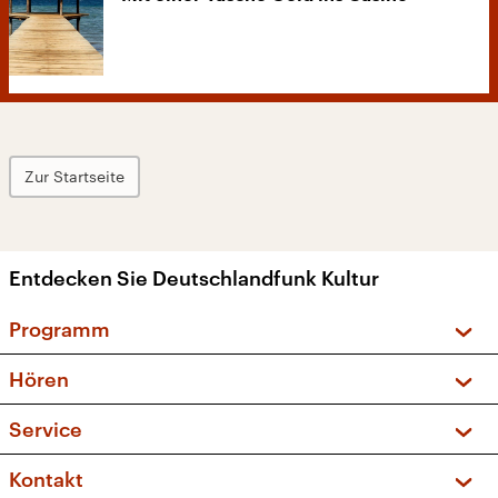
Zur Startseite
Entdecken Sie Deutschlandfunk Kultur
Programm
Vorschau und Rückschau
Hören
Sendungen und Podcasts
Livestream
Service
Musikliste
Frequenzen (UKW + DAB+)
FAQ
Kontakt
Kakadu – Das Kinderprogramm