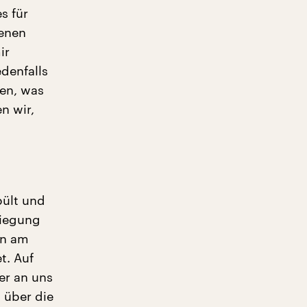
s für
genen
ir
edenfalls
sen, was
n wir,
pült und
Biegung
en am
t. Auf
er an uns
 über die