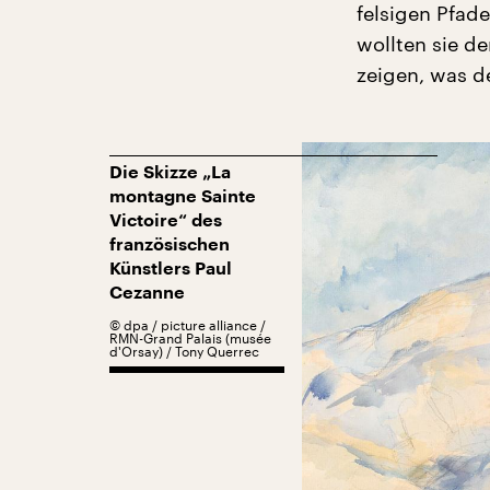
felsigen Pfad
wollten sie d
zeigen, was d
Die Skizze „La
montagne Sainte
Victoire“ des
französischen
Künstlers Paul
Cezanne
©
dpa / picture alliance /
RMN-Grand Palais (musée
d'Orsay) / Tony Querrec