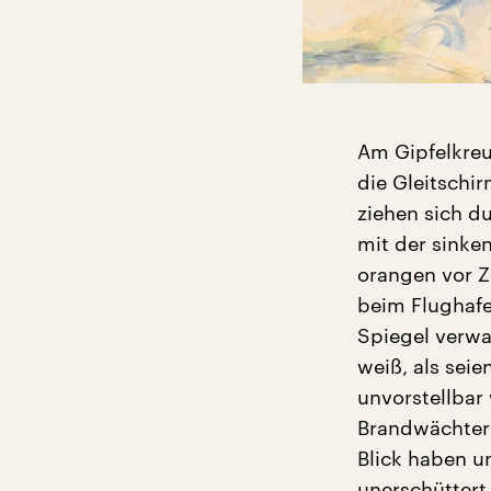
Am Gipfelkreuz
die Gleitschi
ziehen sich d
mit der sinke
orangen vor Z
beim Flughafe
Spiegel verwa
weiß, als seie
unvorstellbar 
Brandwächtern
Blick haben u
unerschüttert.