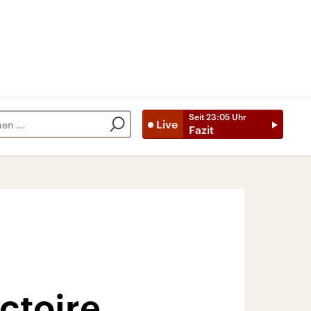
Seit
23:05
Uhr
Live
Fazit
ctoire