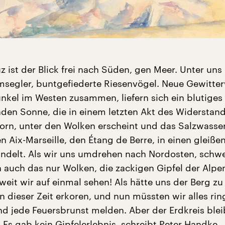
 ist der Blick frei nach Süden, gen Meer. Unter uns
rmsegler, buntgefiederte Riesenvögel. Neue Gewitte
unkel im Westen zusammen, liefern sich ein blutiges
nden Sonne, die in einem letzten Akt des Widerstand
orn, unter den Wolken erscheint und das Salzwass
n Aix-Marseille, den Étang de Berre, in einen gleiße
ndelt. Als wir uns umdrehen nach Nordosten, schw
n auch das nur Wolken, die zackigen Gipfel der Alpe
weit wir auf einmal sehen! Als hätte uns der Berg zu
 dieser Zeit erkoren, und nun müssten wir alles ri
nd jede Feuersbrunst melden. Aber der Erdkreis blei
 Es gab kein Gipfelerlebnis, schreibt Peter Handke.