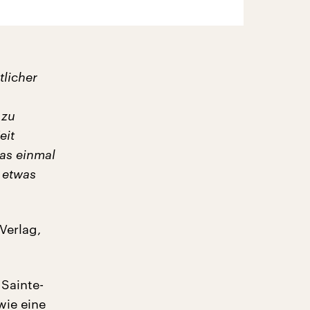
tlicher
 zu
eit
das einmal
 etwas
Verlag,
Sainte-
wie eine