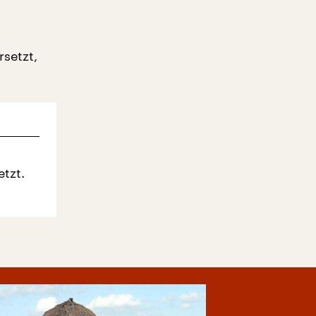
d
rsetzt,
tzt.