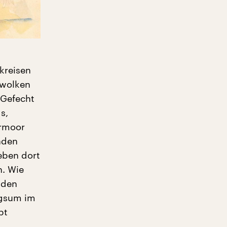
 kreisen
rwolken
 Gefecht
s,
ermoor
nden
eben dort
n. Wie
 den
ngsum im
bt