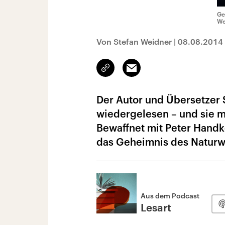
Ge
We
Von Stefan Weidner
|
08.08.2014
Link
Email
kopieren/teilen
Der Autor und Übersetzer S
wiedergelesen – und sie m
Bewaffnet mit Peter Handke
das Geheimnis des Natur
Aus dem Podcast
Lesart