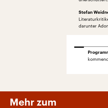
Stefan Weidn
Literaturkriti
darunter Adon
Programm
kommenden
Mehr zum