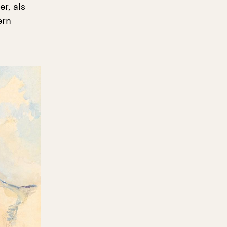
r, als
ern