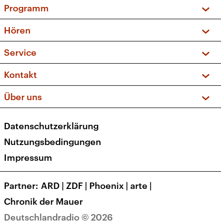
Programm
Vorschau und Rückschau
Hören
Sendungen und Podcasts
Livestream
Service
Musikliste
Frequenzen (UKW + DAB+)
FAQ
Kontakt
Kakadu – Das Kinderprogramm
Apps
Archiv
Hörerservice
Über uns
Newsletter
Social Media
Deutschlandradio
RSS
Datenschutzerklärung
Presse
Veranstaltungen
Nutzungsbedingungen
Karriere
Impressum
Transparenz
Korrekturen und Richtigstellungen
Partner
ARD
|
ZDF
|
Phoenix
|
arte
|
Barrierefreiheit
Chronik der Mauer
Deutschlandradio © 2026