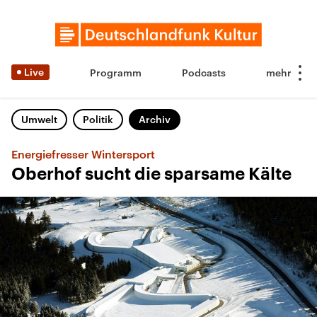
Live
Programm
Podcasts
Umwelt
Politik
Archiv
Energiefresser Wintersport
Oberhof sucht die sparsame Kälte