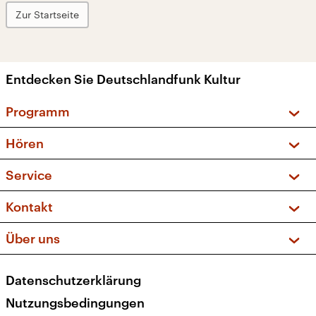
Zur Startseite
Entdecken Sie Deutschlandfunk Kultur
Programm
Vorschau und Rückschau
Hören
Sendungen und Podcasts
Livestream
Service
Musikliste
Frequenzen (UKW + DAB+)
FAQ
Kontakt
Kakadu – Das Kinderprogramm
Apps
Archiv
Hörerservice
Über uns
Newsletter
Social Media
Deutschlandradio
RSS
Datenschutzerklärung
Presse
Veranstaltungen
Nutzungsbedingungen
Karriere