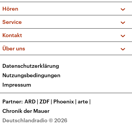
Vorschau und Rückschau
Hören
Sendungen und Podcasts
Livestream
Service
Musikliste
Frequenzen (UKW + DAB+)
FAQ
Kontakt
Kakadu – Das Kinderprogramm
Apps
Archiv
Hörerservice
Über uns
Newsletter
Social Media
Deutschlandradio
RSS
Datenschutzerklärung
Presse
Veranstaltungen
Nutzungsbedingungen
Karriere
Impressum
Transparenz
Korrekturen und Richtigstellungen
Partner
ARD
|
ZDF
|
Phoenix
|
arte
|
Barrierefreiheit
Chronik der Mauer
Deutschlandradio © 2026