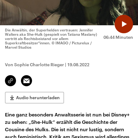
Die Anwältin, der Superhelden vertrauen: Jennifer
Walters aka She-Hulk (gespielt von Tatiana Maslany)
06:44 Minuten
vertritt als Rechtsbeistand vor allem
Superkraftbesitzer*innen.
© IMAGO / Picturelux /
Marvel Studios
Von Sophie Charlotte Rieger
|
19.08.2022
Email
Link
kopieren/teilen
Audio herunterladen
Eine ganz besonders Anwaltsserie ist nun bei Disney+
zu sehen: „She-Hulk“ erzählt die Geschichte der
Cousine des Hulks. Die ist nicht nur lustig, sondern
auch feministisch. Kritik am Sexismus wird allerdings