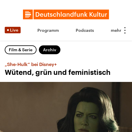
Live
Programm
Podcasts
Film & Serie
Archiv
„She-Hulk“ bei Disney+
Wütend, grün und feministisch