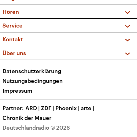
Vorschau und Rückschau
Hören
Sendungen und Podcasts
Livestream
Service
Musikliste
Frequenzen (UKW + DAB+)
FAQ
Kontakt
Kakadu – Das Kinderprogramm
Apps
Archiv
Hörerservice
Über uns
Newsletter
Social Media
Deutschlandradio
RSS
Datenschutzerklärung
Presse
Veranstaltungen
Nutzungsbedingungen
Karriere
Impressum
Transparenz
Korrekturen und Richtigstellungen
Partner
ARD
|
ZDF
|
Phoenix
|
arte
|
Barrierefreiheit
Chronik der Mauer
Deutschlandradio © 2026