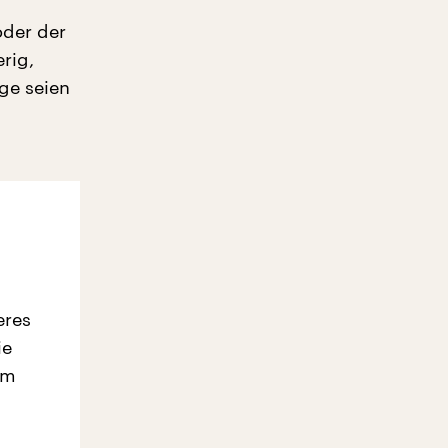
oder der
erig,
nge seien
eres
ie
em