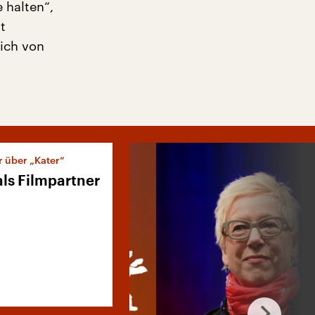
 halten“,
t
lich von
 über „Kater“
ls Filmpartner