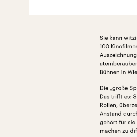
Sie kann witzi
100 Kinofilmen
Auszeichnunge
atemberaubend
Bühnen in Wie
Die „große Sp
Das trifft es:
Rollen, überze
Anstand durch
gehört für si
machen zu dif