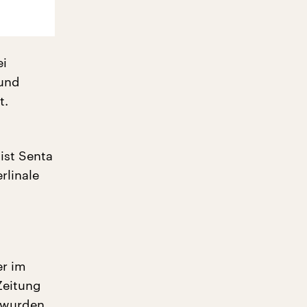
ei
 und
t.
ist Senta
rlinale
er im
Zeitung
 wurden.