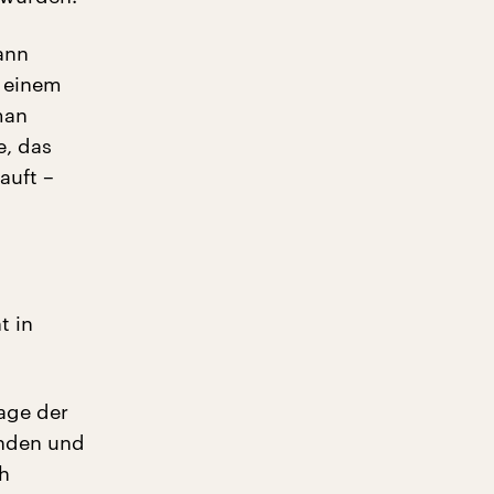
ann
u einem
man
e, das
auft –
t in
age der
inden und
h