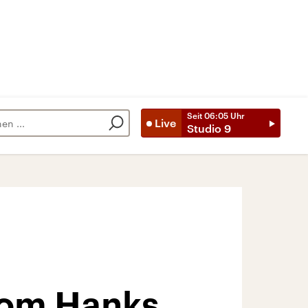
Seit
06:05
Uhr
Live
Studio 9
Tom Hanks