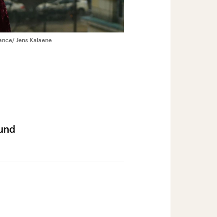
iance/ Jens Kalaene
 und