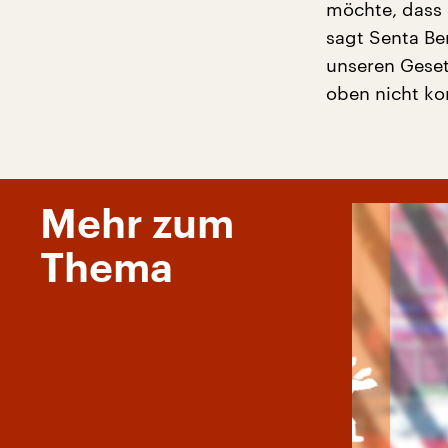
möchte, dass d
sagt Senta Ber
unseren Geset
oben nicht kon
Mehr zum
Thema