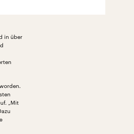
d in über
nd
erten
 worden.
hsten
uf. „Mit
Dazu
e