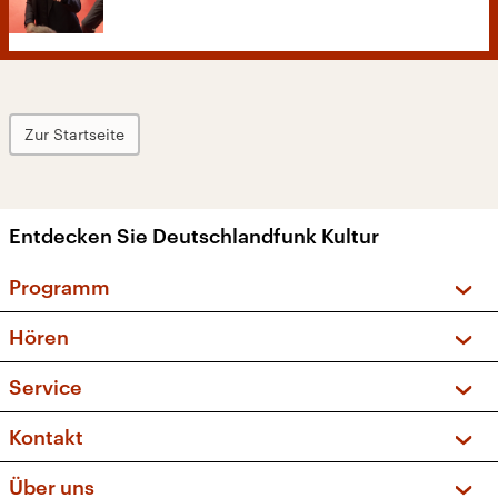
Zur Startseite
Entdecken Sie Deutschlandfunk Kultur
Programm
Vorschau und Rückschau
Hören
Sendungen und Podcasts
Livestream
Service
Musikliste
Frequenzen (UKW + DAB+)
FAQ
Kontakt
Kakadu – Das Kinderprogramm
Apps
Archiv
Hörerservice
Über uns