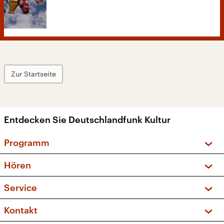
Zur Startseite
Entdecken Sie Deutschlandfunk Kultur
Programm
Vorschau und Rückschau
Hören
Sendungen und Podcasts
Livestream
Service
Musikliste
Frequenzen (UKW + DAB+)
FAQ
Kontakt
Kakadu – Das Kinderprogramm
Apps