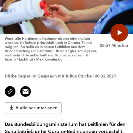
Wenn alle Hygienemaßnahmen streng eingehalten
werden, ist Schule prinzipiell auch in Corona-Zeiten
08:57 Minuten
möglich. So heißt es in neuen Leitlinien aus dem
Bundesbildungsministerium. Ulrike Kegler schlägt vor,
viel mehr Orte außerhalb der Schule zu nutzen.
©
Imago / Lichtgut / Max Kovalenko
Ulrike Kegler im Gespräch mit Julius Stucke
|
08.02.2021
Email
Link
kopieren/teilen
Audio herunterladen
Das Bundesbildungsministerium hat Leitlinien für den
Schulbetrieb unter Corona-Bedingungen vorgestellt.