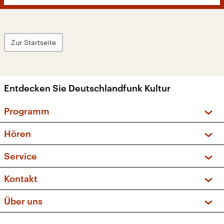
Zur Startseite
Entdecken Sie Deutschlandfunk Kultur
Programm
Vorschau und Rückschau
Hören
Sendungen und Podcasts
Livestream
Service
Musikliste
Frequenzen (UKW + DAB+)
FAQ
Kontakt
Kakadu – Das Kinderprogramm
Apps
Archiv
Hörerservice
Über uns
Newsletter
Social Media
Deutschlandradio
RSS