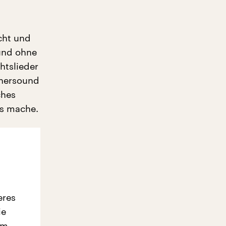
cht und
 und ohne
htslieder
chersound
ches
os mache.
eres
ie
em