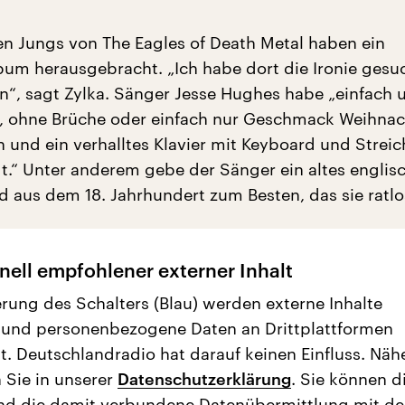
en Jungs von The Eagles of Death Metal haben ein
um herausgebracht. „Ich habe dort die Ironie gesu
n“, sagt Zylka. Sänger Jesse Hughes habe „einfach
n, ohne Brüche oder einfach nur Geschmack Weihnac
und ein verhalltes Klavier mit Keyboard und Strei
t.“ Unter anderem gebe der Sänger ein altes englis
d aus dem 18. Jahrhundert zum Besten, das sie ratl
nell empfohlener externer Inhalt
erung des Schalters (Blau) werden externe Inhalte
 und personenbezogene Daten an Drittplattformen
t. Deutschlandradio hat darauf keinen Einfluss. Näh
 Sie in unserer
Datenschutzerklärung
. Sie können d
nd die damit verbundene Datenübermittlung mit d