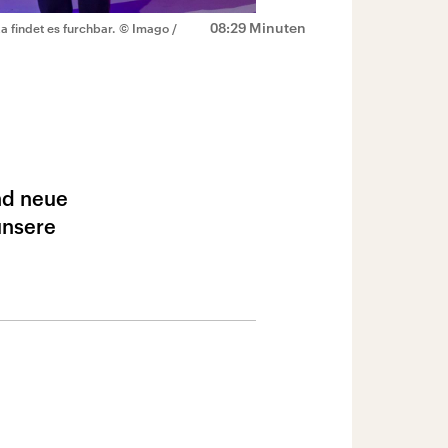
08:29 Minuten
a findet es furchbar.
© Imago /
nd neue
unsere