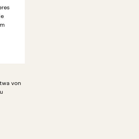
eres
ie
em
etwa von
zu