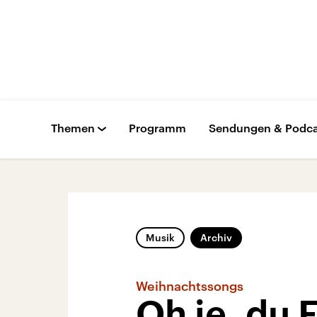
Themen
Programm
Sendungen & Podca
Musik
Archiv
Weihnachtssongs
Oh je, du 