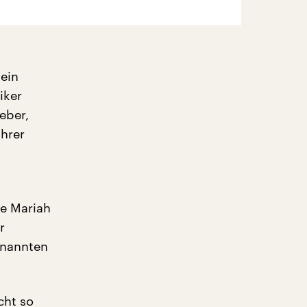
 ein
iker
eber,
ihrer
ie Mariah
r
enannten
cht so