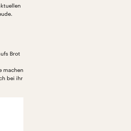
aktuellen
eude.
ufs Brot
die machen
ch bei ihr