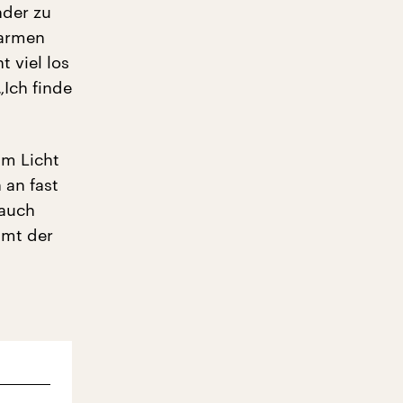
nder zu
 armen
 viel los
Ich finde
um Licht
 an fast
 auch
mmt der