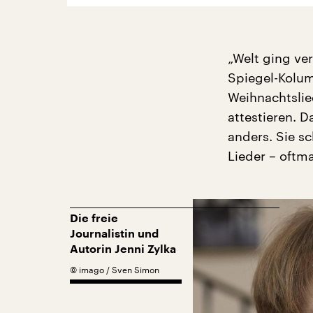
„Welt ging ver
Spiegel-Kolu
Weihnachtslie
attestieren. D
anders. Sie s
Lieder – oftm
Die freie
Journalistin und
Autorin Jenni Zylka
©
imago / Sven Simon