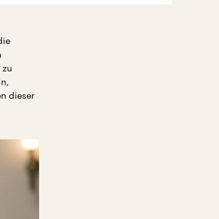
die
n
 zu
in,
en dieser