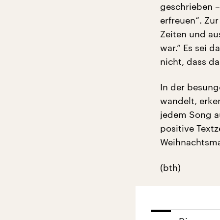
geschrieben –
erfreuen“. Zu
Zeiten und au
war.“ Es sei 
nicht, dass da
In der besung
wandelt, erke
jedem Song au
positive Text
Weihnachtsma
(bth)