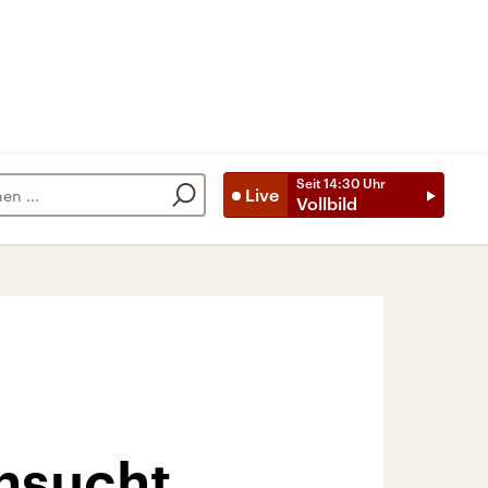
Seit
14:30
Uhr
Live
Vollbild
nsucht