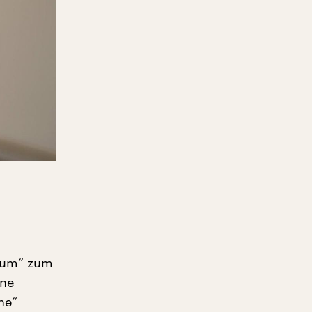
baum“ zum
ine
he“