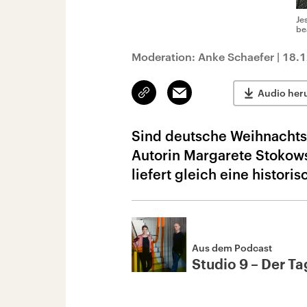
Je
be
Moderation: Anke Schaefer
|
18.1
Link
Email
Audio her
kopieren/teilen
Sind deutsche Weihnachtsli
Autorin Margarete Stokowsk
liefert gleich eine histori
Aus dem Podcast
Studio 9 – Der Tag