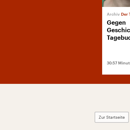
Der 
Gegen
Geschic
Tagebuc
30:57 Minu
Zur Startseite