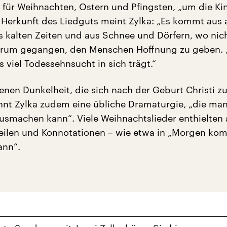
 für Weihnachten, Ostern und Pfingsten, „um die Ki
r Herkunft des Liedguts meint Zylka: „Es kommt aus
s kalten Zeiten und aus Schnee und Dörfern, wo nicht
darum gegangen, den Menschen Hoffnung zu geben. „
s viel Todessehnsucht in sich trägt.“
enen Dunkelheit, die sich nach der Geburt Christi z
nnt Zylka zudem eine übliche Dramaturgie, „die man
smachen kann“. Viele Weihnachtslieder enthielten
zeilen und Konnotationen – wie etwa in „Morgen ko
nn“.