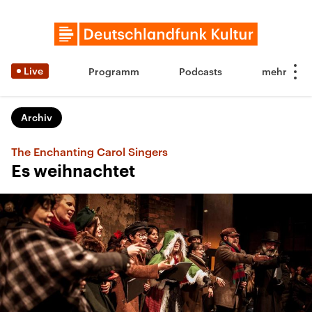
Live
Programm
Podcasts
Archiv
The Enchanting Carol Singers
Es weihnachtet