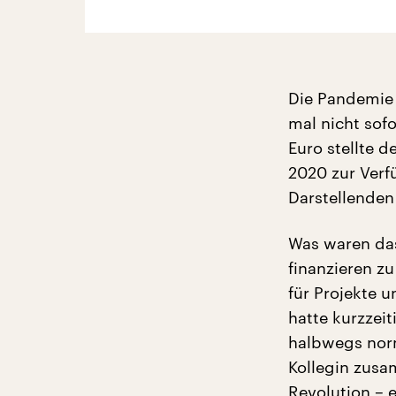
Die Pandemie w
mal nicht sofo
Euro stellte 
2020 zur Verf
Darstellenden
Was waren das 
finanzieren z
für Projekte 
hatte kurzzei
halbwegs norm
Kollegin zusa
Revolution – e