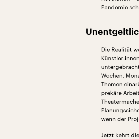
Pandemie scho
Unentgeltlic
Die Realität w
Künstler:inne
untergebrach
Wochen, Monat
Themen einarb
prekäre Arbeit
Theatermacher
Planungssicher
wenn der Proj
Jetzt kehrt di