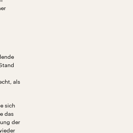
ner
llende
 Stand
cht, als
e sich
ie das
kung der
wieder