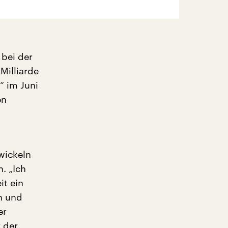
 bei der
Milliarde
“ im Juni
en
wickeln
. „Ich
it ein
n und
er
r der