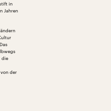
ift in
en Jahren
ländern
Kultur
 Das
albwegs
 die
 von der