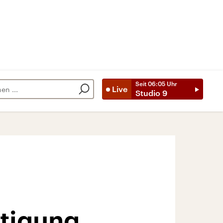
Seit
06:05
Uhr
Live
Studio 9
ftigung