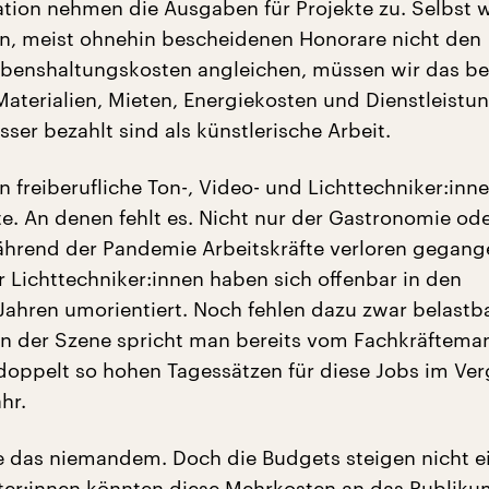
lation nehmen die Ausgaben für Projekte zu. Selbst 
n, meist ohnehin bescheidenen Honorare nicht den
benshaltungskosten angleichen, müssen wir das be
Materialien, Mieten, Energiekosten und Dienstleistun
esser bezahlt sind als künstlerische Arbeit.
 freiberufliche Ton-, Video- und Lichttechniker:inne
te. An denen fehlt es. Nicht nur der Gastronomie od
ährend der Pandemie Arbeitskräfte verloren gegang
r Lichttechniker:innen haben sich offenbar in den
ahren umorientiert. Noch fehlen dazu zwar belastb
in der Szene spricht man bereits vom Fachkräftema
 doppelt so hohen Tagessätzen für diese Jobs im Ver
hr.
 das niemandem. Doch die Budgets steigen nicht e
lter:innen könnten diese Mehrkosten an das Publiku