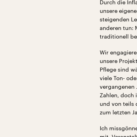
Durch die Inf
unsere eigene
steigenden Le
anderen tun: 
traditionell b
Wir engagieren
unsere Projek
Pflege sind w
viele Ton- ode
vergangenen J
Zahlen, doch 
und von teils
zum letzten Ja
Ich missgönne
mit. Veransta