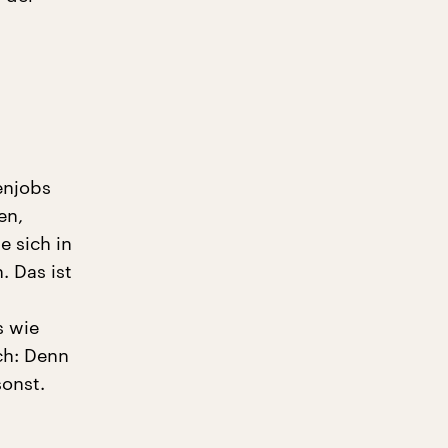
enjobs
en,
e sich in
 Das ist
s wie
ch: Denn
onst.