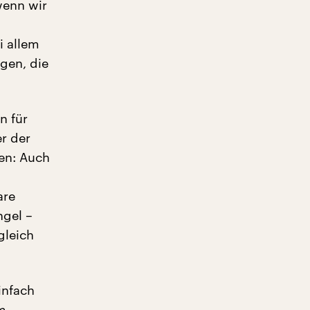
wenn wir
i allem
gen, die
n für
er der
en: Auch
are
ngel –
gleich
infach
m