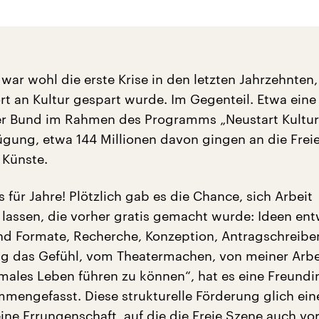
ar wohl die erste Krise in den letzten Jahrzehnten,
rt an Kultur gespart wurde. Im Gegenteil. Etwa eine 
der Bund im Rahmen des Programms „Neustart Kultur
ügung, etwa 144 Millionen davon gingen an die Frei
 Künste.
für Jahre! Plötzlich gab es die Chance, sich Arbeit
u lassen, die vorher gratis gemacht wurde: Ideen ent
und Formate, Recherche, Konzeption, Antragschreiben
tig das Gefühl, vom Theatermachen, von meiner Arbe
ales Leben führen zu können“, hat es eine Freundi
mmengefasst. Diese strukturelle Förderung glich ein
ine Errungenschaft, auf die die Freie Szene auch vo