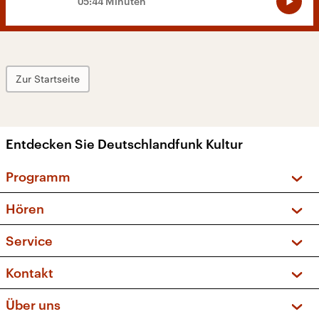
05:44 Minuten
Zur Startseite
Entdecken Sie Deutschlandfunk Kultur
Programm
Vorschau und Rückschau
Hören
Sendungen und Podcasts
Livestream
Service
Musikliste
Frequenzen (UKW + DAB+)
FAQ
Kontakt
Kakadu – Das Kinderprogramm
Apps
Archiv
Hörerservice
Über uns
Newsletter