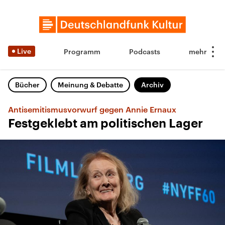
Live
Programm
Podcasts
Bücher
Meinung & Debatte
Archiv
Antisemitismusvorwurf gegen Annie Ernaux
Festgeklebt am politischen Lager