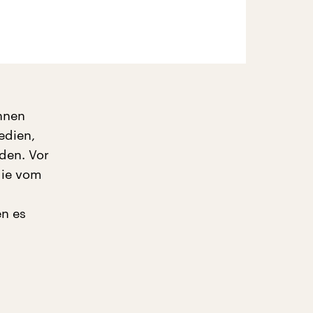
nnen
edien,
den. Vor
die vom
en es