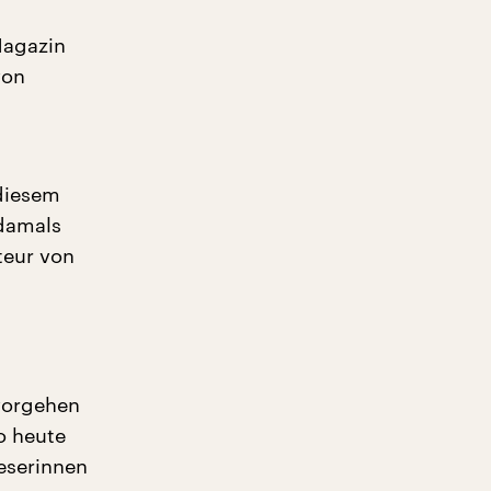
Magazin
von
 diesem
 damals
teur von
 vorgehen
o heute
eserinnen