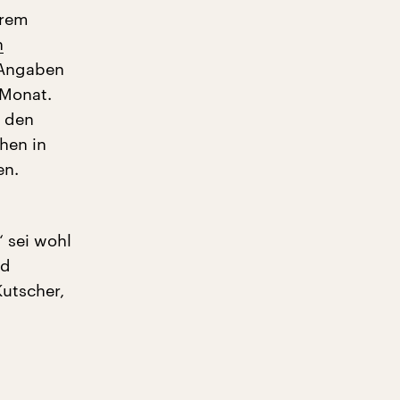
hrem
n
 Angaben
 Monat.
r den
hen in
en.
 sei wohl
nd
utscher,