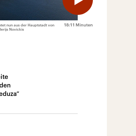
18:11 Minuten
htet nun aus der Hauptstadt von
erijs Novickis
ite
rden
Meduza“