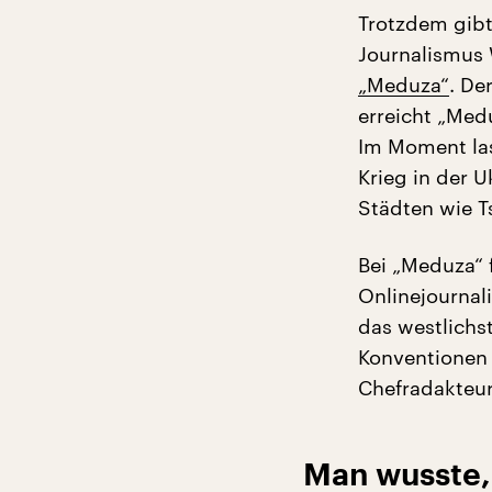
Trotzdem gibt
Journalismus 
„Meduza“
. De
erreicht „Med
Im Moment las
Krieg in der 
Städten wie T
Bei „Meduza“ f
Onlinejournal
das westlichs
Konventionen
Chefradakteu
Man wusste,