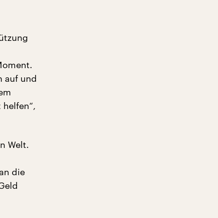
tützung
 Moment.
n auf und
sem
 helfen“,
n Welt.
an die
 Geld