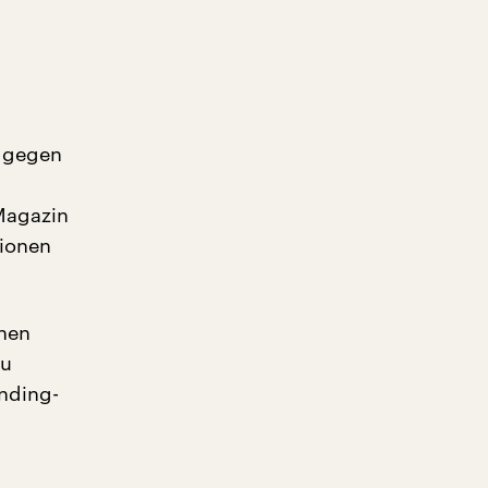
r gegen
-Magazin
tionen
enen
zu
nding-