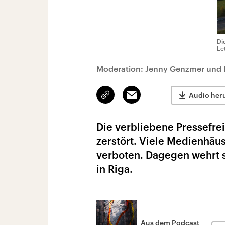
Di
Le
Moderation: Jenny Genzmer und 
Link
Email
Audio her
kopieren/teilen
Die verbliebene Pressefrei
zerstört. Viele Medienhäu
verboten. Dagegen wehrt 
in Riga.
Aus dem Podcast