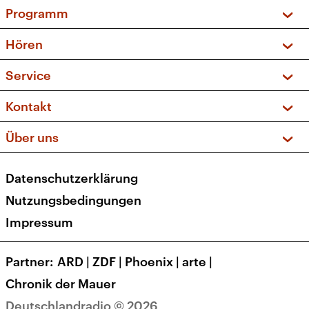
Programm
Vorschau und Rückschau
Hören
Sendungen und Podcasts
Livestream
Service
Musikliste
Frequenzen (UKW + DAB+)
FAQ
Kontakt
Kakadu – Das Kinderprogramm
Apps
Archiv
Hörerservice
Über uns
Newsletter
Social Media
Deutschlandradio
RSS
Datenschutzerklärung
Presse
Veranstaltungen
Nutzungsbedingungen
Karriere
Impressum
Transparenz
Korrekturen und Richtigstellungen
Partner
ARD
|
ZDF
|
Phoenix
|
arte
|
Barrierefreiheit
Chronik der Mauer
Deutschlandradio © 2026