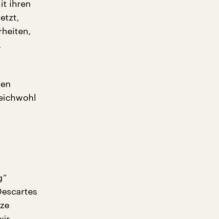
t ihren
etzt,
heiten,
.
men
leichwohl
g“
Descartes
nze
wir