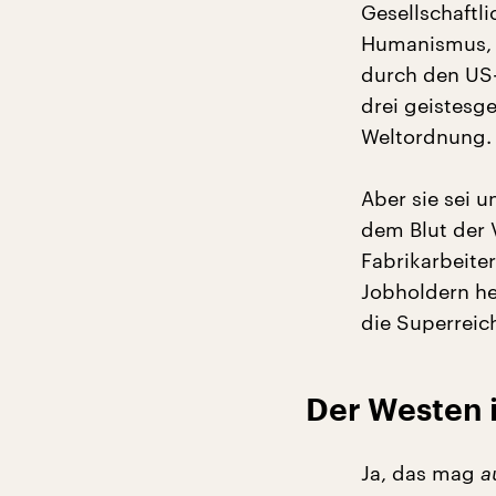
Gesellschaftl
Humanismus, d
durch den US-
drei geistesg
Weltordnung.
Aber sie sei u
dem Blut der 
Fabrikarbeiter
Jobholdern he
die Superreic
Der Westen 
Ja, das mag
a