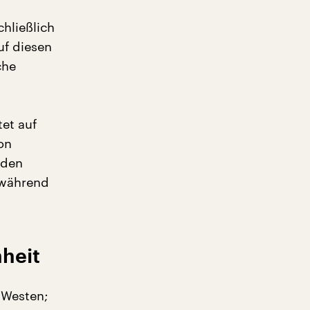
d
hließlich
uf diesen
che
tet auf
on
rden
 während
heit
 Westen;