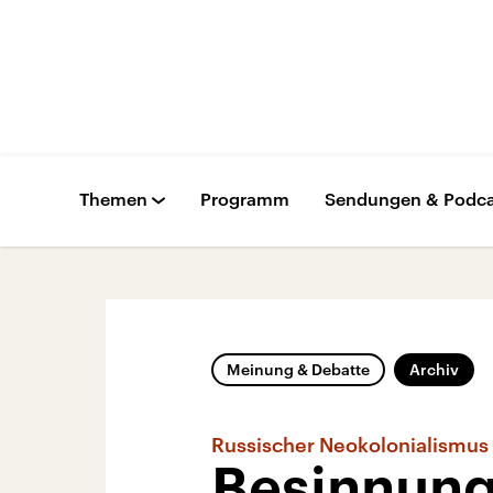
Themen
Programm
Sendungen & Podca
Meinung & Debatte
Archiv
Russischer Neokolonialismus
Besinnung