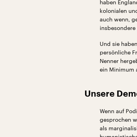
haben England
kolonialen un
auch wenn, ge
insbesondere 
Und sie haben
persönliche F
Nenner hergeb
ein Minimum an
Unsere Demo
Wenn auf Pod
gesprochen wi
als marginali
humanistische,