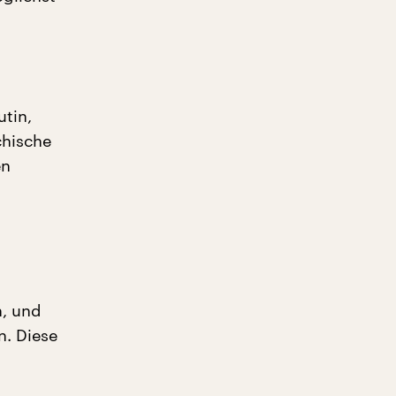
utin,
chische
en
n, und
n. Diese