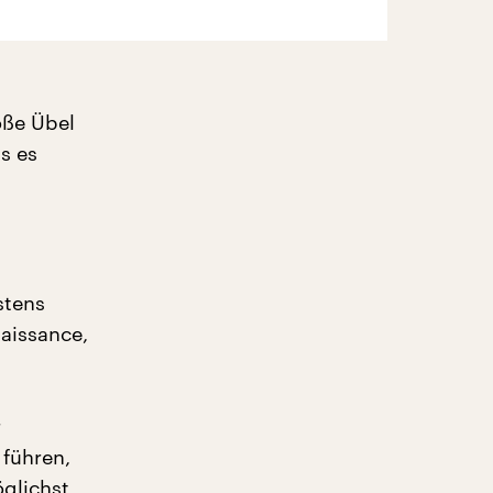
oße Übel
s es
stens
naissance,
r
führen,
glichst