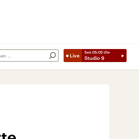
Seit
05:05
Uhr
Live
Studio 9
rte