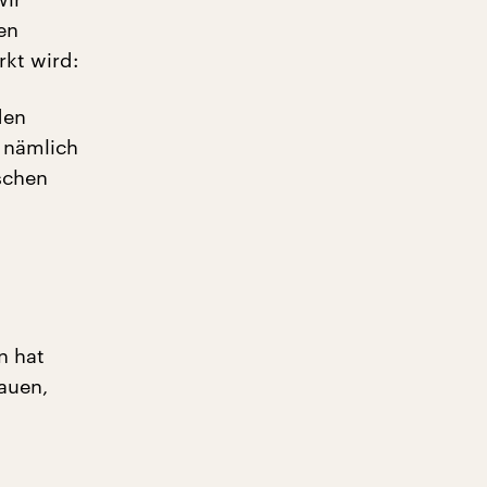
en
kt wird:
den
 nämlich
schen
n hat
auen,