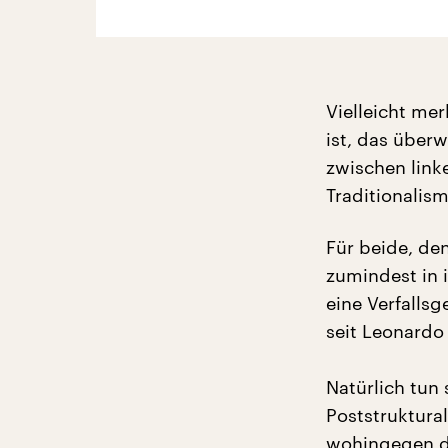
Vielleicht me
ist, das über
zwischen link
Traditionalis
Für beide, den
zumindest in 
eine Verfalls
seit Leonardo
Natürlich tun
Poststruktura
wohingegen de