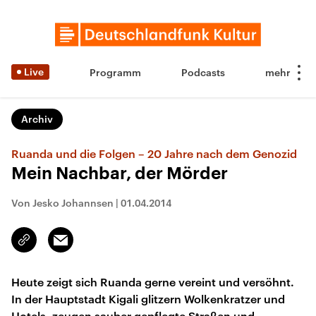
Live
Programm
Podcasts
Archiv
Ruanda und die Folgen – 20 Jahre nach dem Genozid
Mein Nachbar, der Mörder
Von Jesko Johannsen
|
01.04.2014
Email
Link
kopieren/teilen
Heute zeigt sich Ruanda gerne vereint und versöhnt.
In der Hauptstadt Kigali glitzern Wolkenkratzer und
Hotels, zeugen sauber gepflegte Straßen und