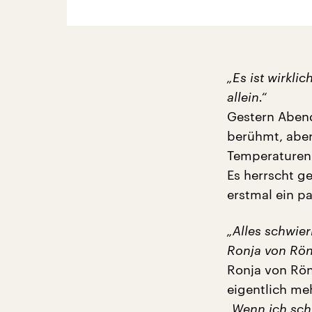
„Es ist wirkli
allein.“
Gestern Abend 
berühmt, aber
Temperaturen. 
Es herrscht g
erstmal ein pa
„Alles schwieri
Ronja von Rön
Ronja von Rönn
eigentlich meh
„Wenn ich schr