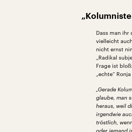
„Kolumniste
Dass man ihr d
vielleicht auc
nicht ernst nim
„Radikal subje
Frage ist bloß
„echte“ Ronja 
„Gerade Kolum
glaube, man s
heraus, weil d
irgendwie auch
tröstlich, we
oder jemand i