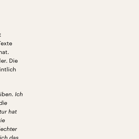
t
Texte
hat.
er. Die
intlich
iben. Ich
die
tur hat
ie
lechter
ich das