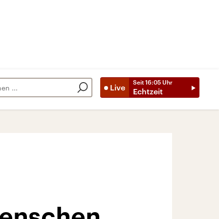
Seit
16:05
Uhr
Live
Echtzeit
tmenschen