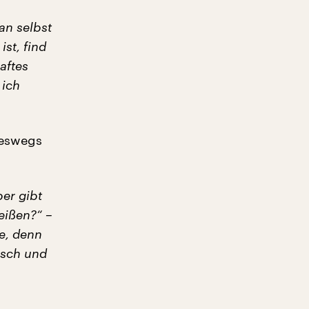
an selbst
ist, find
aftes
 ich
neswegs
er gibt
eißen?“ –
te, denn
lsch und