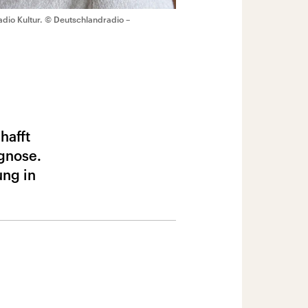
dio Kultur.
© Deutschlandradio –
hafft
gnose.
ung in