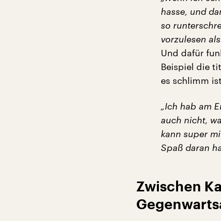
hasse, und da
so runterschre
vorzulesen als
Und dafür fun
Beispiel die 
es schlimm is
„Ich hab am E
auch nicht, wa
kann super mi
Spaß daran ha
Zwischen Ka
Gegenwarts