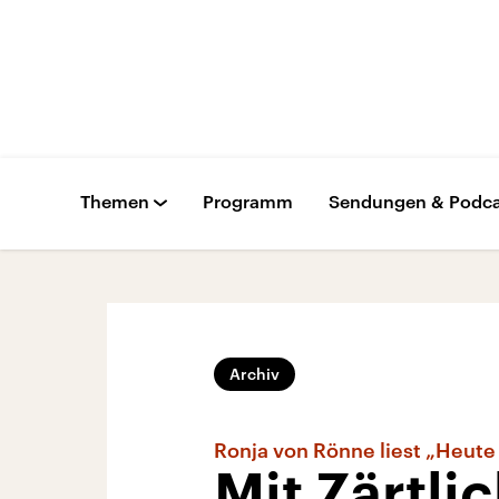
Themen
Programm
Sendungen & Podca
Archiv
Ronja von Rönne liest „Heute 
Mit Zärtli