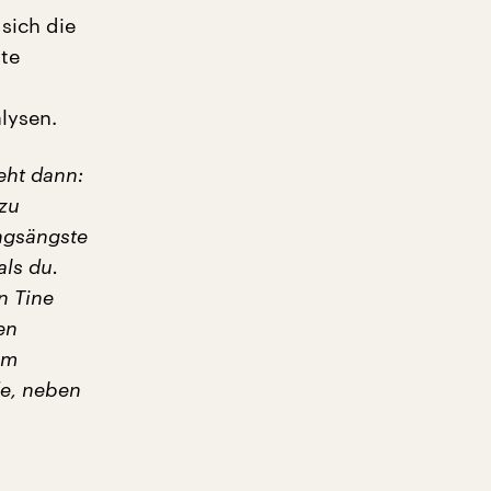
 sich die
xte
lysen.
eht dann:
 zu
ungsängste
als du.
n Tine
en
em
e, neben