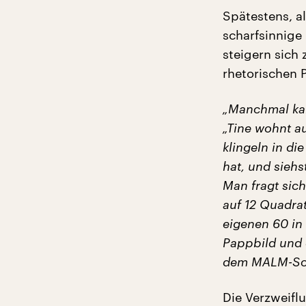
Spätestens, al
scharfsinnige 
steigern sich
rhetorischen 
„Manchmal kan
„Tine wohnt au
klingeln in di
hat, und siehs
Man fragt sic
auf 12 Quadra
eigenen 60 in 
Pappbild und
dem MALM-Sch
Die Verzweifl