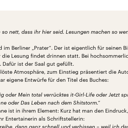
ch so nett, dass ihr hier seid. Lesungen machen so w
im Berliner „Prater“. Der ist eigentlich für seinen B
 die Lesung findet drinnen statt. Bei hochsommerli
Dafür ist der Saal gut gefüllt.
elöste Atmosphäre, zum Einstieg präsentiert die Aut
ar eigene Entwürfe für den Titel des Buches:
g oder Mein total verrücktes it-Girl-Life oder Jetzt sp
ne oder Das Leben nach dem Shitstorm.“
e ist in ihrem Element: Kurz hat man den Eindruck, 
r Entertainerin als Schriftstellerin:
eibe, dann ganz schnell und verbissen – weil ich da