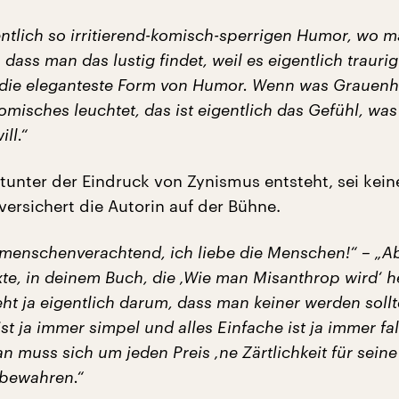
entlich so irritierend-komisch-sperrigen Humor, wo m
 dass man das lustig findet, weil es eigentlich traurig 
h die eleganteste Form von Humor. Wenn was Grauenh
misches leuchtet, das ist eigentlich das Gefühl, was
ll.“
tunter der Eindruck von Zynismus entsteht, sei kei
versichert die Autorin auf der Bühne.
t menschenverachtend, ich liebe die Menschen!“ – „Ab
xte, in deinem Buch, die ‚Wie man Misanthrop wird‘ h
eht ja eigentlich darum, dass man keiner werden soll
st ja immer simpel und alles Einfache ist ja immer fa
n muss sich um jeden Preis ‚ne Zärtlichkeit für seine
bewahren.“