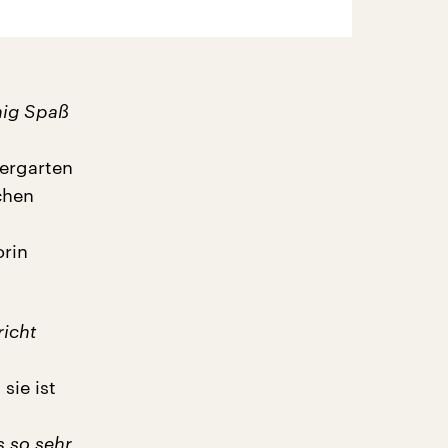
enig Spaß
iergarten
chen
orin
richt
sie ist
s so sehr