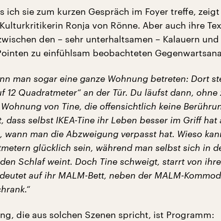
s ich sie zum kurzen Gespräch im Foyer treffe, zeigt
Kulturkritikerin Ronja von Rönne. Aber auch ihre Te
 zwischen den – sehr unterhaltsamen – Kalauern und
Pointen zu einfühlsam beobachteten Gegenwartsana
n man sogar eine ganze Wohnung betreten: Dort st
f 12 Quadratmeter“ an der Tür. Du läufst dann, ohne
e Wohnung von Tine, die offensichtlich keine Berühr
t, dass selbst IKEA-Tine ihr Leben besser im Griff hat 
h, wann man die Abzweigung verpasst hat. Wieso kan
tmetern glücklich sein, während man selbst sich in d
den Schlaf weint. Doch Tine schweigt, starrt von ihr
 deutet auf ihr MALM-Bett, neben der MALM-Kommod
rank.“
ung, die aus solchen Szenen spricht, ist Programm: