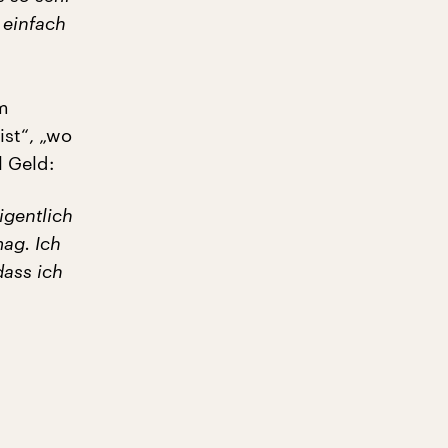
 einfach
um
ist“, „wo
l Geld:
igentlich
mag. Ich
dass ich