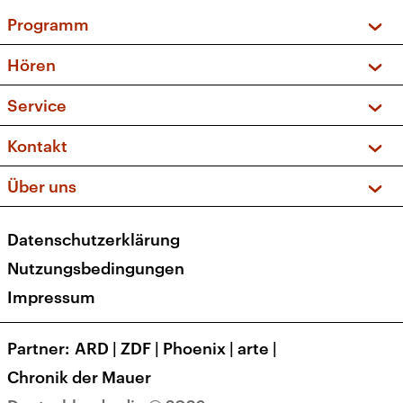
Programm
Vorschau und Rückschau
Hören
Sendungen und Podcasts
Livestream
Service
Musikliste
Frequenzen (UKW + DAB+)
FAQ
Kontakt
Kakadu – Das Kinderprogramm
Apps
Archiv
Hörerservice
Über uns
Newsletter
Social Media
Deutschlandradio
RSS
Datenschutzerklärung
Presse
Veranstaltungen
Nutzungsbedingungen
Karriere
Impressum
Transparenz
Korrekturen und Richtigstellungen
Partner
ARD
|
ZDF
|
Phoenix
|
arte
|
Barrierefreiheit
Chronik der Mauer