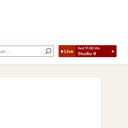
Seit
17:05
Uhr
Live
Studio 9