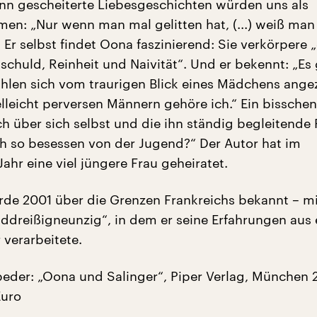
nn gescheiterte Liebesgeschichten würden uns als
en: „Nur wenn man mal gelitten hat, (...) weiß man 
“ Er selbst findet Oona faszinierend: Sie verkörpere 
schuld, Reinheit und Naivität“. Und er bekennt: „Es 
ühlen sich vom traurigen Blick eines Mädchens ange
elleicht perversen Männern gehöre ich.“ Ein bisschen
h über sich selbst und die ihn ständig begleitende 
h so besessen von der Jugend?“ Der Autor hat im
hr eine viel jüngere Frau geheiratet.
de 2001 über die Grenzen Frankreichs bekannt – m
dreißigneunzig“, in dem er seine Erfahrungen aus 
verarbeitete.
beder: „Oona und Salinger“, Piper Verlag, München 
Euro