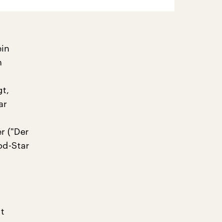
ein
n
gt,
ar
r ("Der
od-Star
gt