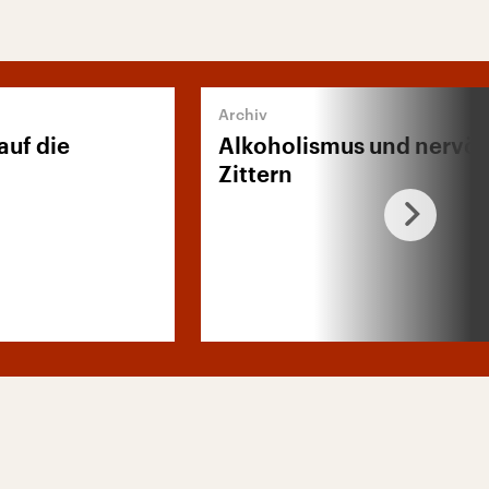
auf die
Alkoholismus und nervö
Zittern