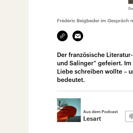
De
Frédéric Beigbeder im Gespräch m
Link
Email
kopieren/teilen
Der französische Literatu
und Salinger“ gefeiert. Im
Liebe schreiben wollte – 
bedeutet.
Aus dem Podcast
Lesart