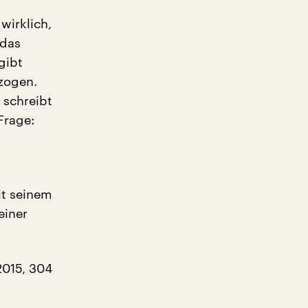
wirklich,
„das
gibt
zogen.
 schreibt
Frage:
it seinem
einer
2015, 304