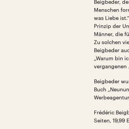
Beigbeder, de
Menschen form
was Liebe ist.
Prinzip der Un
Männer, die f
Zu solchen vi
Beigbeder auc
„Warum bin ic
vergangenen Ja
Beigbeder wur
Buch „Neunund
Werbeagentur 
Frédéric Beig
Seiten, 19,99 