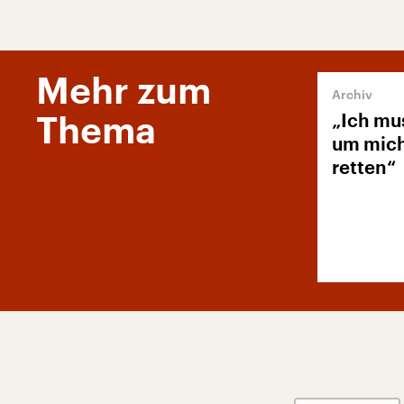
Mehr zum
„Ich mu
Thema
um mich
retten“