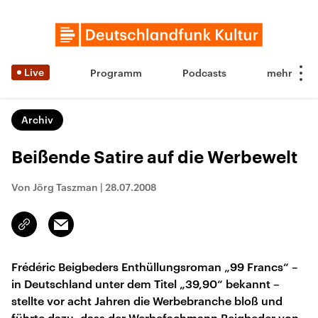
Live
Programm
Podcasts
Archiv
Beißende Satire auf die Werbewelt
Von Jörg Taszman
|
28.07.2008
Email
Link
kopieren/teilen
Frédéric Beigbeders Enthüllungsroman „99 Francs“ –
in Deutschland unter dem Titel „39,90“ bekannt –
stellte vor acht Jahren die Werbebranche bloß und
führte dazu, dass der Werbefachmann Beigbeder von