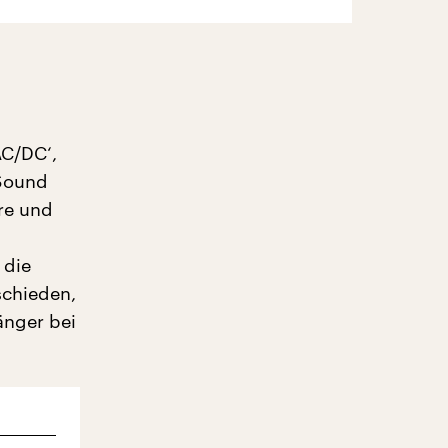
AC/DC‘,
 Sound
re und
 die
schieden,
änger bei