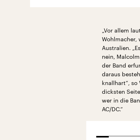
„Vor allem la
Wohlmacher, w
Australien. „E
nein, Malcolm
der Band erfu
daraus besteh
knallhart“, s
dicksten Seit
wer in die Ba
AC/DC.“