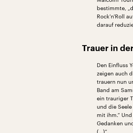
bestimmte, „d
Rock'n'Roll a
darauf reduzie
Trauer in d
Den Einfluss 
zeigen auch d
trauern nun u
Band am Samst
ein trauriger
und die Seele
mit ihm.“ Und
Gedanken und 
(...)“.