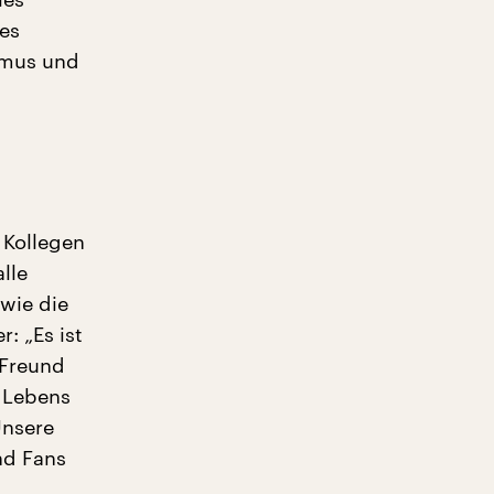
es
thmus und
 Kollegen
lle
wie die
: „Es ist
 Freund
s Lebens
Unsere
nd Fans