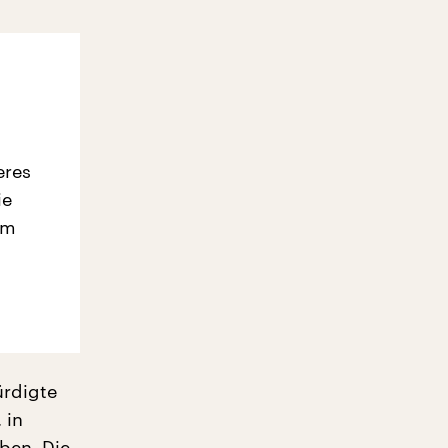
eres
ie
em
ürdigte
 in
ben. Die