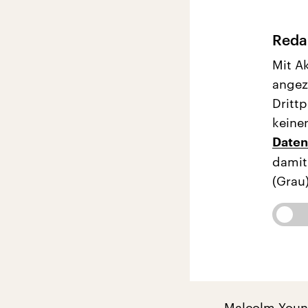
Redak
Mit A
angez
Dritt
keinen
Daten
damit
(Grau)
Malcolm Young