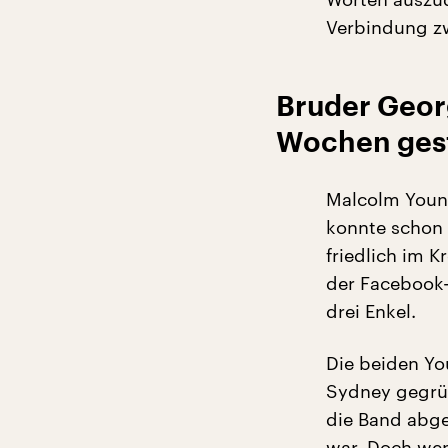
Verbindung zw
Bruder Geor
Wochen ges
Malcolm Young
konnte schon 
friedlich im K
der Facebook-
drei Enkel.
Die beiden Yo
Sydney gegrün
die Band abge
war. Doch we