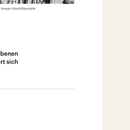
 imago stock&people
orbenen
rt sich