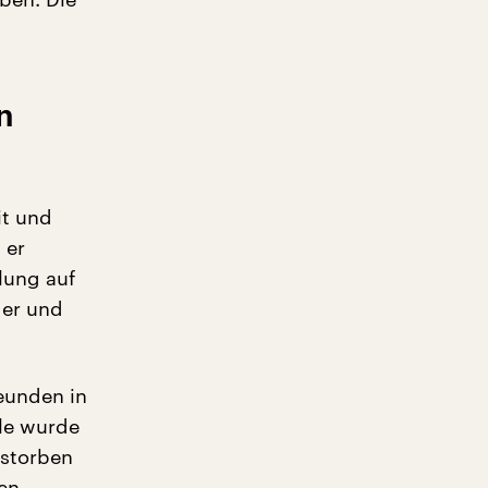
n
it und
 er
ilung auf
der und
eunden in
le wurde
estorben
en