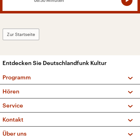
08:30 Minuten
Zur Startseite
Entdecken Sie Deutschlandfunk Kultur
Programm
Vorschau und Rückschau
Hören
Sendungen und Podcasts
Livestream
Service
Musikliste
Frequenzen (UKW + DAB+)
FAQ
Kontakt
Kakadu – Das Kinderprogramm
Apps
Archiv
Hörerservice
Über uns
Newsletter