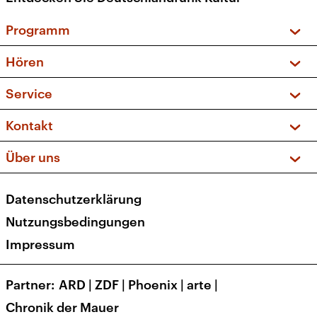
Programm
Vorschau und Rückschau
Hören
Sendungen und Podcasts
Livestream
Service
Musikliste
Frequenzen (UKW + DAB+)
FAQ
Kontakt
Kakadu – Das Kinderprogramm
Apps
Archiv
Hörerservice
Über uns
Newsletter
Social Media
Deutschlandradio
RSS
Datenschutzerklärung
Presse
Veranstaltungen
Nutzungsbedingungen
Karriere
Impressum
Transparenz
Korrekturen und Richtigstellungen
Partner
ARD
|
ZDF
|
Phoenix
|
arte
|
Barrierefreiheit
Chronik der Mauer