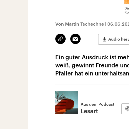
Di
Ro
Von Martin Tschechne
|
06.06.20
Link
Email
Audio her
kopieren/teilen
Ein guter Ausdruck ist meh
weiß, gewinnt Freunde und
Pfaller hat ein unterhalt
Aus dem Podcast
Lesart