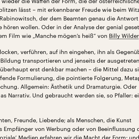
 wieder die Waffen der Form, die der österreichisch
blitzen lässt – mit erkennbarer Freude wie beim Wit
Rabinowitsch, der dem Beamten genau die Antwort 
e hören wollen. Oder in der Analyse der genial gese
nem Film wie „Manche mögen’s heiß“ von
Billy Wilder
ocken, verführen, auf ihn eingehen, ihn als Gegenü
ildung transportieren und jenseits der ausgetrete
überhaupt erst denkbar machen – die Mittel dazu s
ffende Formulierung, die pointierte Folgerung, Met
rechung. Allgemein: Ästhetik und Dramaturgie. Oder
s Narrativ. Und gebraucht werden sie, so Pfaller: e
ten, Freunde, Liebende; als Menschen, die Kunst
ls Empfänger von Werbung oder von Beeinflussung 
oziale‘ Medien erfahren wir die Macht der Form; und