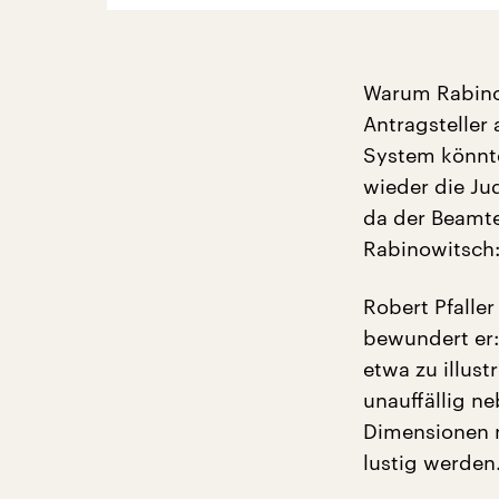
Warum Rabinow
Antragsteller
System könnt
wieder die Ju
da der Beamte
Rabinowitsch:
Robert Pfalle
bewundert er:
etwa zu illus
unauffällig n
Dimensionen n
lustig werden