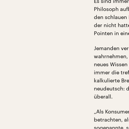
Es sind immer
Philosoph auf
den schlauen 
der nicht hatt
Pointen in ei
Jemanden verl
wahrnehmen, B
neues Wissen 
immer die tre
kalkulierte B
neudeutsch: da
überall.
„Als Konsumen
betrachten, a
sogenannte ‚s