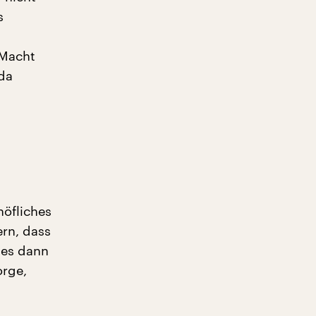
s
 Macht
da
höfliches
rn, dass
 es dann
orge,