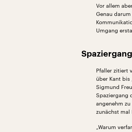
Vor allem aber
Genau darum 
Kommunikation
Umgang erstau
Spaziergang
Pfaller zitier
über Kant bis
Sigmund Freud
Spaziergang d
angenehm zu l
zunächst mal 
„Warum verfa