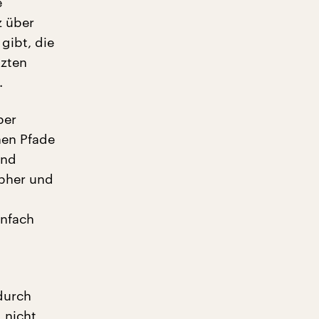
e
z über
gibt, die
tzten
.
ber
nen Pfade
ind
apher und
infach
durch
 nicht