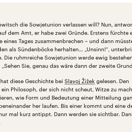
itsch die Sowjetunion verlassen will? Nun, antwor
 auf dem Amt, er habe zwei Gründe. Erstens fürchte e
e eines Tages zusammenbrechen – und dann müsste
den als Sündenböcke herhalten… „Unsinn!“, unterbri
. Die ruhmreiche Sowjetunion werde ewig bestehe
 „Sehen Sie, genau das wäre dann der zweite Grund
r hat diese Geschichte bei
Slavoj Žižek
gelesen. Den
 ein Philosoph, der sich nicht scheut, Witze zu mac
trieren, wie Form und Bedeutung einer Mitteilung ga
ebeneinander her laufen. Bis einer kommt und eine d
ur mal kurz antippt. Dann werden sie sichtbar. Dan
.