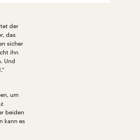
tet der
r, das
n sicher
cht ihn
n. Und
.“
hen, um
nz
er beiden
n kann es