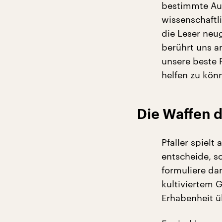
bestimmte Aut
wissenschaftl
die Leser neug
berührt uns a
unsere beste 
helfen zu kön
Die Waffen 
Pfaller spielt
entscheide, so
formuliere dam
kultiviertem 
Erhabenheit ü