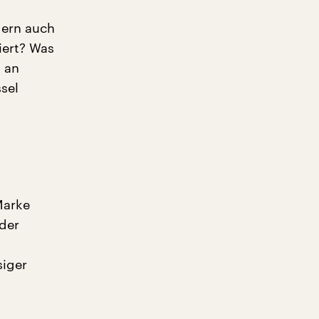
dern auch
iert? Was
 an
sel
Marke
 der
siger