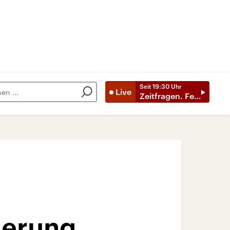
Seit
19:30
Uhr
Live
Zeitfragen. Feature
ierung