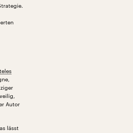
trategie.
ierten
teles
gne,
ziger
eilig,
er Autor
s lässt