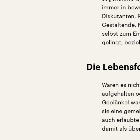
immer in bewu
Diskutanten, R
Gestaltende,
selbst zum Ei
gelingt, bezi
Die Lebensf
Waren es nicht
aufgehalten o
Geplänkel war
sie eine geme
auch erlaubte
damit als übe