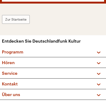
Zur Startseite
Entdecken Sie Deutschlandfunk Kultur
Programm
Vorschau und Rückschau
Hören
Sendungen und Podcasts
Livestream
Service
Musikliste
Frequenzen (UKW + DAB+)
FAQ
Kontakt
Kakadu – Das Kinderprogramm
Apps
Archiv
Hörerservice
Über uns
Newsletter
Social Media
Deutschlandradio
RSS