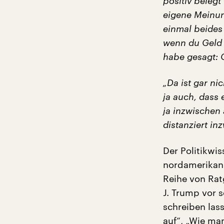
positiv beleg
eigene Meinun
einmal beides 
wenn du Geld 
habe gesagt: O
„Da ist gar ni
ja auch, dass 
ja inzwischen 
distanziert i
Der Politikwis
nordamerikanis
Reihe von Rat
J. Trump vor 
schreiben lass
auf“, „Wie ma