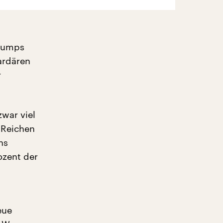
Trumps
ardären
r
zwar viel
 Reichen
ns
ozent der
eue