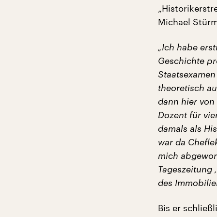
„Historikerstr
Michael Stürm
„Ich habe erst
Geschichte pr
Staatsexamen 
theoretisch au
dann hier von
Dozent für vie
damals als His
war da Chefle
mich abgeworbe
Tageszeitung ‚
des Immobilie
Bis er schließ