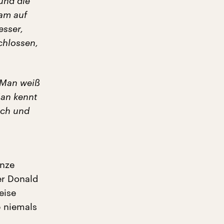
und die
am auf
esser,
chlossen,
. Man weiß
Man kennt
isch und
anze
er Donald
eise
b niemals