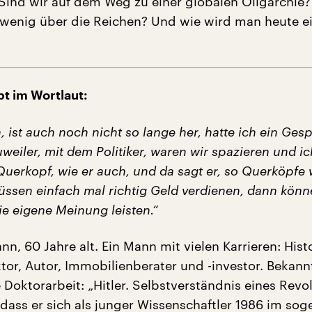
Sind wir auf dem Weg zu einer globalen Oligarchie
 wenig über die Reichen? Und wie wird man heute ei
t im Wortlaut:
, ist auch noch nicht so lange her, hatte ich ein Ges
eiler, mit dem Politiker, waren wir spazieren und i
uerkopf, wie er auch, und da sagt er, so Querköpfe 
üssen einfach mal richtig Geld verdienen, dann könn
die eigene Meinung leisten.“
nn, 60 Jahre alt. Ein Mann mit vielen Karrieren: Histo
ktor, Autor, Immobilienberater und -investor. Bekan
 Doktorarbeit: „Hitler. Selbstverständnis eines Revo
dass er sich als junger Wissenschaftler 1986 im so