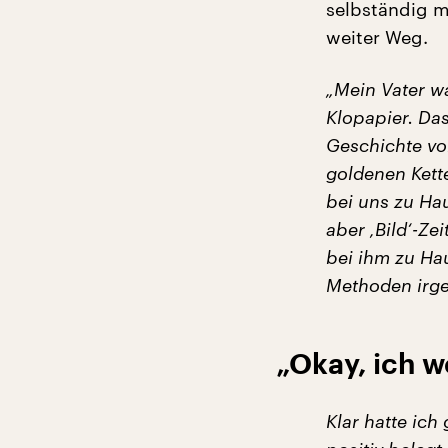
selbständig m
weiter Weg.
„Mein Vater wa
Klopapier. Da
Geschichte vo
goldenen Kette
bei uns zu Ha
aber ‚Bild‘-Ze
bei ihm zu Hau
Methoden irg
„Okay, ich w
Klar hatte ich