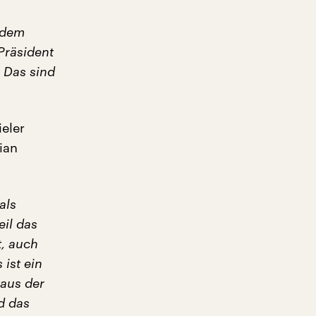
 dem
Präsident
? Das sind
ieler
ian
als
eil das
t, auch
ist ein
 aus der
d das