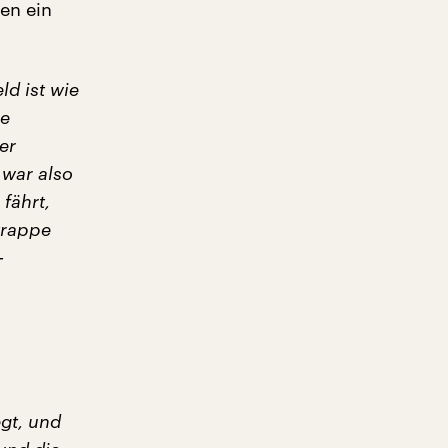
en ein
ld ist wie
ie
er
 war also
fährt,
trappe
-
egt, und