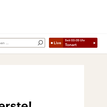
Seit
03:05
Uhr
Live
Tonart
erste!