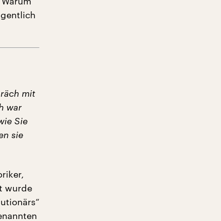
? Warum
gentlich
präch mit
ch war
wie Sie
en sie
riker,
nt wurde
lutionärs“
genannten