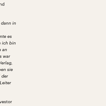
und
 dann in
nte es
 ich bin
a an
as war
Verlag,
en sie
 der
Leiter
vestor