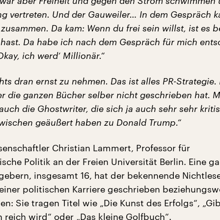
t war aber Freiheit und gegen den Strom schwimmen 
g vertreten. Und der Gauweiler… In dem Gespräch k
zusammen. Da kam: Wenn du frei sein willst, ist es b
hast. Da habe ich nach dem Gespräch für mich ents
kay, ich werd‘ Millionär.“
chts dran ernst zu nehmen. Das ist alles PR-Strategie
er die ganzen Bücher selber nicht geschrieben hat. 
auch die Ghostwriter, die sich ja auch sehr sehr krit
nzwischen geäußert haben zu Donald Trump.“
senschaftler Christian Lammert, Professor für
che Politik an der Freien Universität Berlin. Eine g
gebern, insgesamt 16, hat der bekennende Nichtles
seiner politischen Karriere geschrieben beziehungsw
en: Sie tragen Titel wie „Die Kunst des Erfolgs“, „Gi
n reich wird“ oder „Das kleine Golfbuch“.