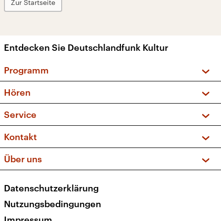
Zur Startseite
Entdecken Sie Deutschlandfunk Kultur
Programm
Vorschau und Rückschau
Hören
Sendungen und Podcasts
Livestream
Service
Musikliste
Frequenzen (UKW + DAB+)
FAQ
Kontakt
Kakadu – Das Kinderprogramm
Apps
Archiv
Hörerservice
Über uns
Newsletter
Social Media
Deutschlandradio
RSS
Datenschutzerklärung
Presse
Veranstaltungen
Nutzungsbedingungen
Karriere
Impressum