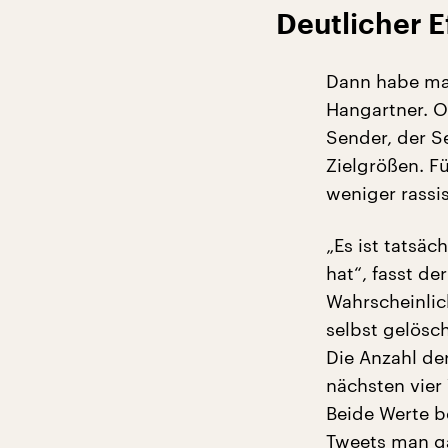
Deutlicher 
Dann habe man
Hangartner. O
Sender, der S
Zielgrößen. F
weniger rassi
„Es ist tatsä
hat“, fasst d
Wahrscheinlic
selbst gelösc
Die Anzahl de
nächsten vier
Beide Werte b
Tweets man ga