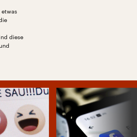
t etwas
die
ind diese
 und