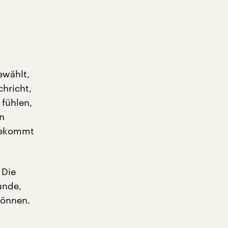
ewählt,
chricht,
 fühlen,
n
 bekommt
 Die
unde,
können.