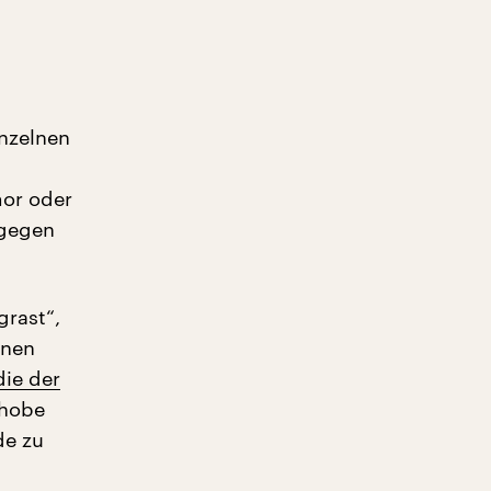
inzelnen
mor oder
ngegen
grast“,
inen
die der
phobe
de zu