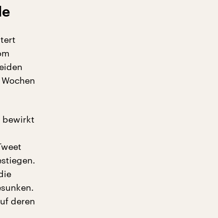
de
tert
vom
beiden
n Wochen
g bewirkt
Tweet
estiegen.
die
esunken.
auf deren