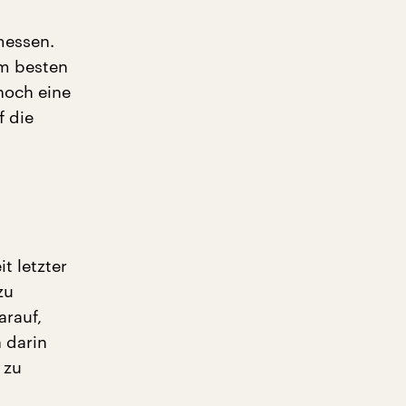
messen.
am besten
noch eine
f die
t letzter
zu
arauf,
 darin
 zu