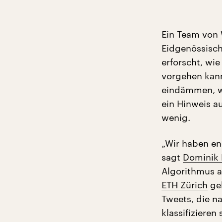
Ein Team von 
Eidgenössisch
erforscht, wi
vorgehen kann
eindämmen, we
ein Hinweis a
wenig.
„Wir haben eng
sagt
Dominik 
Algorithmus a
ETH Zürich
gek
Tweets, die na
klassifizieren 