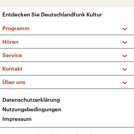
Entdecken Sie Deutschlandfunk Kultur
Programm
Vorschau und Rückschau
Hören
Sendungen und Podcasts
Livestream
Service
Musikliste
Frequenzen (UKW + DAB+)
FAQ
Kontakt
Kakadu – Das Kinderprogramm
Apps
Archiv
Hörerservice
Über uns
Newsletter
Social Media
Deutschlandradio
RSS
Datenschutzerklärung
Presse
Veranstaltungen
Nutzungsbedingungen
Karriere
Impressum
Transparenz
Korrekturen und Richtigstellungen