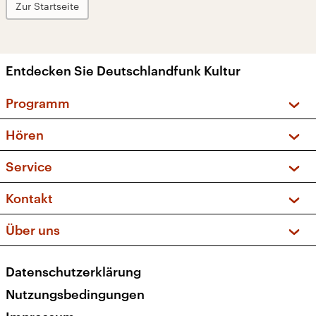
Zur Startseite
Entdecken Sie Deutschlandfunk Kultur
Programm
Vorschau und Rückschau
Hören
Sendungen und Podcasts
Livestream
Service
Musikliste
Frequenzen (UKW + DAB+)
FAQ
Kontakt
Kakadu – Das Kinderprogramm
Apps
Archiv
Hörerservice
Über uns
Newsletter
Social Media
Deutschlandradio
RSS
Datenschutzerklärung
Presse
Veranstaltungen
Nutzungsbedingungen
Karriere