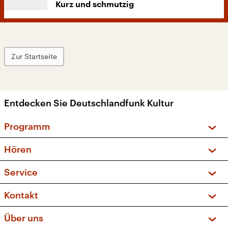
Kurz und schmutzig
Zur Startseite
Entdecken Sie Deutschlandfunk Kultur
Programm
Vorschau und Rückschau
Hören
Sendungen und Podcasts
Livestream
Service
Musikliste
Frequenzen (UKW + DAB+)
FAQ
Kontakt
Kakadu – Das Kinderprogramm
Apps
Archiv
Hörerservice
Über uns
Newsletter