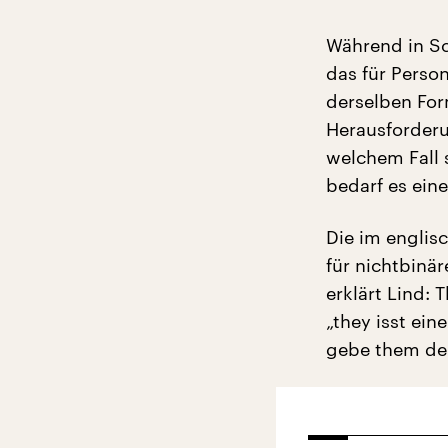
Während in Sc
das für Perso
derselben For
Herausforder
welchem Fall s
bedarf es ein
Die im engli
für nichtbinä
erklärt Lind: 
„they isst ein
gebe them den