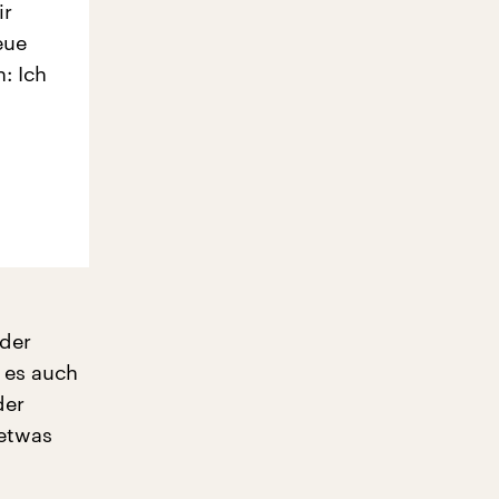
ir
eue
: Ich
der
 es auch
der
 etwas