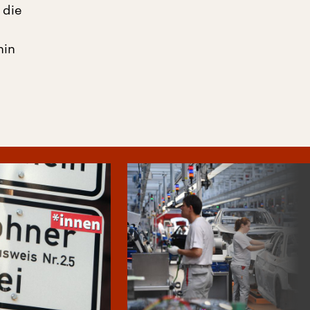
 die
hin