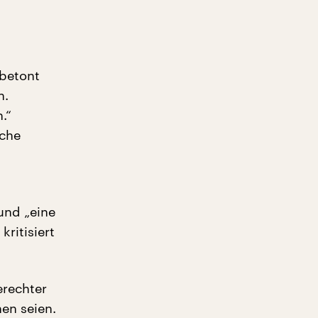
 betont
n.
.“
ache
und „eine
ritisiert
rechter
nen seien.