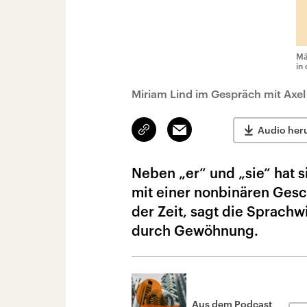
Mä
in
Miriam Lind im Gespräch mit Axe
Link
Email
Audio her
kopieren/teilen
Neben „er“ und „sie“ hat
mit einer nonbinären Gesch
der Zeit, sagt die Sprachw
durch Gewöhnung.
Aus dem Podcast