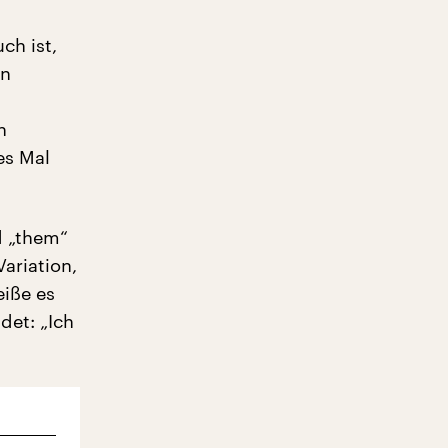
ch ist,
in
n
es Mal
d „them“
ariation,
eiße es
det: „Ich