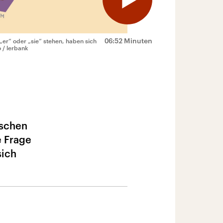
06:52 Minuten
„er“ oder „sie“ stehen, haben sich
 / lerbank
nschen
e Frage
sich