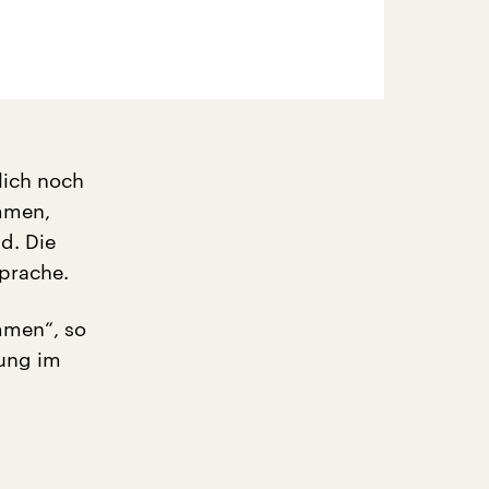
lich noch
ommen,
d. Die
prache.
mmen“, so
ung im