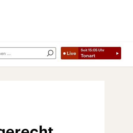
Seit
15:05
Uhr
Live
Tonart
 gerecht