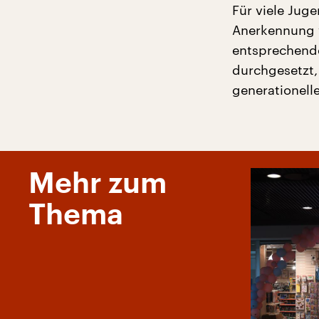
Für viele Jug
Anerkennung v
entsprechende
durchgesetzt,
generationell
Mehr zum
Thema