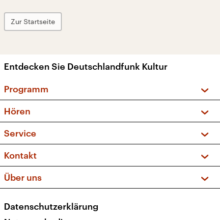
Zur Startseite
Entdecken Sie Deutschlandfunk Kultur
Programm
Vorschau und Rückschau
Hören
Sendungen und Podcasts
Livestream
Service
Musikliste
Frequenzen (UKW + DAB+)
FAQ
Kontakt
Kakadu – Das Kinderprogramm
Apps
Archiv
Hörerservice
Über uns
Newsletter
Social Media
Deutschlandradio
RSS
Datenschutzerklärung
Presse
Veranstaltungen